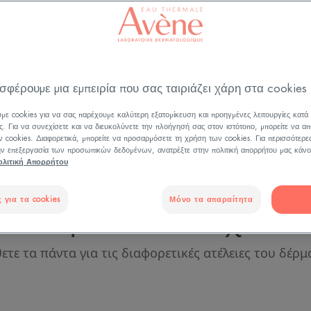
ΑΤΕΛΕΙΕΣ ΤΟΥ ΔΕΡΜΑΤΟΣ
σφέρουμε μια εμπειρία που σας ταιριάζει χάρη στα cookies
γέννησης και η θαμπή επιδερμίδα αποτελούν ατέλειε
ν κατάλληλη διορθωτική φροντίδα.
με cookies για να σας παρέχουμε καλύτερη εξατομίκευση και προηγμένες λειτουργίες κατά
ς. Για να συνεχίσετε και να διευκολύνετε την πλοήγησή σας στον ιστότοπο, μπορείτε να απ
 cookies. Διαφορετικά, μπορείτε να προσαρμόσετε τη χρήση των cookies. Για περισσότερε
την επεξεργασία των προσωπικών δεδομένων, ανατρέξτε στην πολιτική απορρήτου μας κάνο
ολιτική Απορρήτου
 για τα cookies
Μόνο τα απαραίτητα
Τα βασικά στοιχεία
ετε τα πάντα για τις διαφορετικές ατέλειες του δέρμ