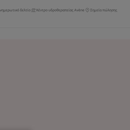
νημερωτικό δελτίο
Κέντρο υδροθεραπείας Avène
Σημεία πώλησης