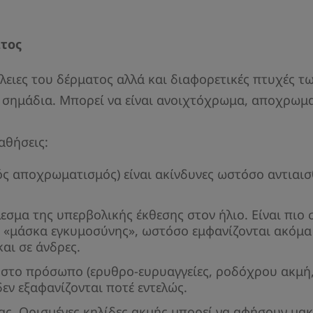
ατος
λειες του δέρματος αλλά και διαφορετικές πτυχές τω
τής σημάδια. Μπορεί να είναι ανοιχτόχρωμα, αποχρω
αθήσεις:
κός αποχρωματισμός) είναι ακίνδυνες ωστόσο αντιαισ
λεσμα της υπερβολικής έκθεσης στον ήλιο. Είναι πιο 
α «μάσκα εγκυμοσύνης», ωστόσο εμφανίζονται ακόμα 
και σε άνδρες.
 στο πρόσωπο (ερυθρο-ευρυαγγείες, ροδόχρου ακμή, 
εν εξαφανίζονται ποτέ εντελώς.
είας. Ορισμένες κηλίδες ακμής μπορεί να αφήσουν μακ