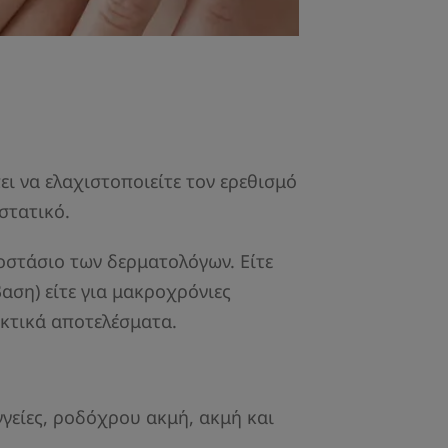
ι να ελαχιστοποιείτε τον ερεθισμό
στατικό.
οστάσιο των δερματολόγων. Είτε
αση) είτε για μακροχρόνιες
ηκτικά αποτελέσματα.
γείες, ροδόχρου ακμή, ακμή και