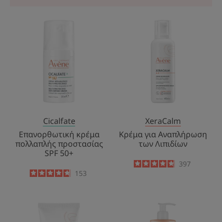
Επανορθωτική
Κρέμα
κρέμα
για
πολλαπλής
Αναπλήρωση
προστασίας
των
SPF
Λιπιδίων
50+
Cicalfate
XeraCalm
Επανορθωτική κρέμα
Κρέμα για Αναπλήρωση
πολλαπλής προστασίας
των Λιπιδίων
SPF 50+
4.8
/
5
397
-
4.7
/
5
153
-
Συμπυκνωμένη
NUTRITION
Κρέμα
Κρεμοντούς