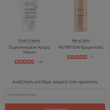
Χεριών
Cold Cream
XeraCalm
Συμπυκνωμένη Κρέμα
NUTRITION Κρεμοντούς
Χεριών
4.8
/
5
71
-
4.6
/
5
136
-
Αναζήτηση ανά θέμα, σειρά ή τύπο προϊόντος
ΑΝΑΖΉΤΗΣΗ