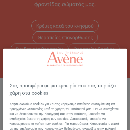
φροντίδας σώματός μας.
Κρέμες κατά του κνησμού
Θεραπείες επανόρθωσης
Ενυδατικές θεραπείες
Θεραπείες θρέψης
Σας προσφέρουμε μια εμπειρία που σας ταιριάζει
ΦΙΛΤΡΆΡΙΣΜΑ ΠΡΟΪΌΝΤΩΝ
χάρη στα cookies
Χρησιμοποιούμε cookies για να σας παρέχουμε καλύτερη εξατομίκευση και
9 αποτελέσματα "Κρέμες"
προηγμένες λειτουργίες κατά τη χρήση του ιστότοπού μας. Για να συνεχίσετε
και να διευκολύνετε την πλοήγησή σας στον ιστότοπο, μπορείτε να
αποδεχτείτε άμεσα τη χρήση των cookies. Διαφορετικά, μπορείτε να
Cicalfate+
Συμπυκνωμέν
προσαρμόσετε τη χρήση των cookies. Για περισσότερες πληροφορίες σχετικά
Επανορθωτική
Κρέμα
με την επεξεργασία των προσωπικών δεδομένων, ανατρέξτε στην πολιτική