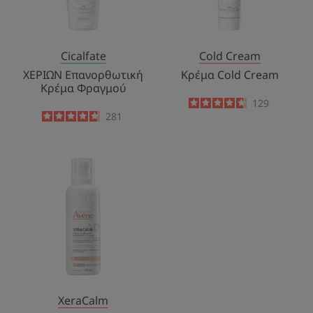
Cicalfate
Cold Cream
ΧΕΡΙΩΝ Επανορθωτική
Κρέμα Cold Cream
Κρέμα Φραγμού
4.6
/
5
129
-
4.8
/
5
281
-
XERACALM
AD
-
Κρέμα
Αναπλήρωσης
Λιπιδίων
XeraCalm