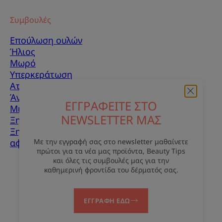
Συμβουλές
Επούλωση ουλών
Ήλιος
Μωρό
Υπερκεράτωση
Ατέλειες δέρματος
Άνδρες
ΕΓΓΡΑΦΕΙΤΕ ΣΤΟ
Μικτό δέρμα
NEWSLETTER ΜΑΣ
Ξηρό δέρμα
Ξηρότητα και
Με την εγγραφή σας στο newsletter μαθαίνετε
αφυδάτωση
πρώτοι για τα νέα μας προϊόντα, Beauty Tips
και όλες τις συμβουλές μας για την
Σχετικά με εμάς
καθημερινή φροντίδα του δέρματός σας.
Επικοινωνία
Συχνές ερωτήσεις
ΕΓΓΡΑΦΗ ΕΔΩ