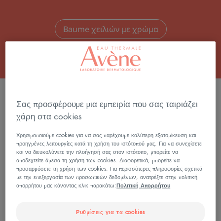
Baume χειλιών με χρώμα
3 αποτελέσματα "Μακιγιάζ χειλιών"
Σας προσφέρουμε μια εμπειρία που σας ταιριάζει
Couvrance
Couvrance
χάρη στα cookies
Baume
Βaume
Ανάδειξης
ΑνάδειξηςΧει
Χρησιμοποιούμε cookies για να σας παρέχουμε καλύτερη εξατομίκευση και
προηγμένες λειτουργίες κατά τη χρήση του ιστότοπού μας. Για να συνεχίσετε
Χειλιών
Λαμπερό
και να διευκολύνετε την πλοήγησή σας στον ιστότοπο, μπορείτε να
Απαλό
Κόκκινο
αποδεχτείτε άμεσα τη χρήση των cookies. Διαφορετικά, μπορείτε να
προσαρμόσετε τη χρήση των cookies. Για περισσότερες πληροφορίες σχετικά
Nude
με την επεξεργασία των προσωπικών δεδομένων, ανατρέξτε στην πολιτική
απορρήτου μας κάνοντας κλικ παρακάτω:
Πολιτική Απορρήτου
Ρυθμίσεις για τα cookies
Couvrance
Couvrance