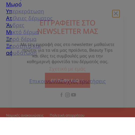
Μωρό
Υπερκεράτωση
Ατέλειες δέρματος
Άνδρες
ΕΓΓΡΑΦΕΙΤΕ ΣΤΟ
Μικτό δέρμα
NEWSLETTER ΜΑΣ
Ξηρό δέρμα
Ξηρότητα και
Με την εγγραφή σας στο newsletter μαθαίνετε
αφυδάτωση
πρώτοι για τα νέα μας προϊόντα, Beauty Tips
και όλες τις συμβουλές μας για την
Σχετικά με εμάς
καθημερινή φροντίδα του δέρματός σας.
Επικοινωνία
Συχνές ερωτήσεις
ΕΓΓΡΑΦΗ ΕΔΩ
Νομικές ανακοινώσεις
Πολιτική απορρήτου
Ρυθμίσεις για τα cookies
© 2026 Eau Thermale Avène