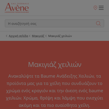
Σημεία
πώλησης
Αρχική σελίδα
Μακιγιάζ
Μακιγιάζ χειλιών
Μακιγιάζ χειλιών
Ανακαλύψτε τα Baume Ανάδειξης Χειλιών, τα
προϊόντα μας για τα χείλη που συνδυάζουν το
χρώμα ενός κραγιόν και την άνεση ενός baume
χειλιών. Χρώμα, θρέψη και λάμψη που ενισχύει
ακόμη και τα πιο ευαίσθητα χείλη.