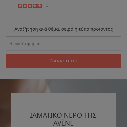
5
/
5
14
-
Αναζήτηση ανά θέμα, σειρά ή τύπο προϊόντος
ΑΝΑΖΉΤΗΣΗ
ΙΑΜΑΤΙΚΟ ΝΕΡΟ ΤΗΣ
AVÈNE