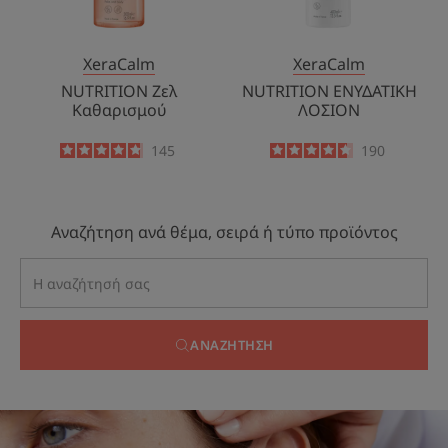
XeraCalm
XeraCalm
NUTRITION Zελ
NUTRITION ΕΝΥΔΑΤΙΚΗ
Καθαρισμού
ΛΟΣΙΟΝ
4.8
/
5
145
4.6
/
5
190
-
-
Αναζήτηση ανά θέμα, σειρά ή τύπο προϊόντος
ΑΝΑΖΉΤΗΣΗ