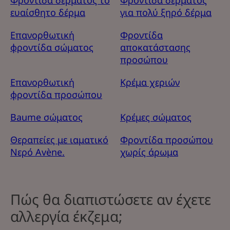
Φροντίδα δέρματος το
Φροντίδα δέρματος
ευαίσθητο δέρμα
για πολύ ξηρό δέρμα
Επανορθωτική
Φροντίδα
φροντίδα σώματος
αποκατάστασης
προσώπου
Επανορθωτική
Κρέμα χεριών
φροντίδα προσώπου
Baume σώματος
Κρέμες σώματος
Θεραπείες με ιαματικό
Φροντίδα προσώπου
Νερό Avène.
χωρίς άρωμα
Πώς θα διαπιστώσετε αν έχετε
αλλεργία έκζεμα;