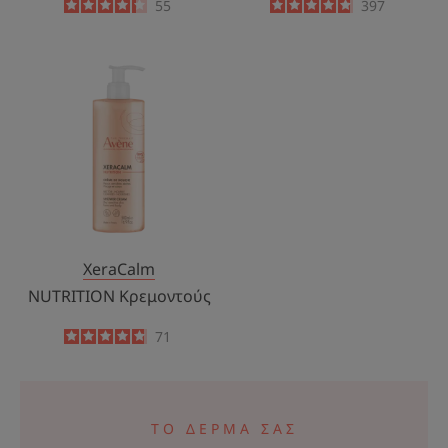
4.2
/
5
55
4.8
/
5
397
-
-
NUTRITION
Κρεμοντούς
XeraCalm
NUTRITION Κρεμοντούς
4.8
/
5
71
-
ΤΟ ΔΕΡΜΑ ΣΑΣ