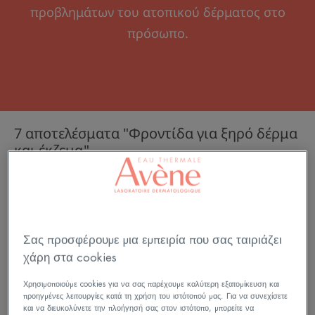
προβλημάτων του ατοπικού δέρματος στο
πρόσωπο.
7 αποτελέσματα "Φροντίδα για ξηρό δέρμα
και έκζεμα"
XERACALM
XERACALM
AD
AD
-
-
Baume
Κρέμα
Σας προσφέρουμε μια εμπειρία που σας ταιριάζει
Αναπλήρωσης
Αναπλήρωση
χάρη στα cookies
Λιπιδίων
Λιπιδίων
Χρησιμοποιούμε cookies για να σας παρέχουμε καλύτερη εξατομίκευση και
προηγμένες λειτουργίες κατά τη χρήση του ιστότοπού μας. Για να συνεχίσετε
και να διευκολύνετε την πλοήγησή σας στον ιστότοπο, μπορείτε να