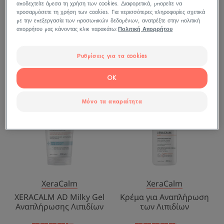
αποδεχτείτε άμεσα τη χρήση των cookies. Διαφορετικά, μπορείτε να
XeraCalm
XeraCalm
προσαρμόσετε τη χρήση των cookies. Για περισσότερες πληροφορίες σχετικά
XERACALM AD - Baume
XERACALM AD - Κρέμα
με την επεξεργασία των προσωπικών δεδομένων, ανατρέξτε στην πολιτική
Αναπλήρωσης Λιπιδίων
Αναπλήρωσης Λιπιδίων
απορρήτου μας κάνοντας κλικ παρακάτω:
Πολιτική Απορρήτου
2.9
/
5
173
4.7
/
5
100
Ρυθμίσεις για τα cookies
-
-
XERACALM
Κρέμα
OK
AD
για
Milky
Αναπλήρωση
Μόνο τα απαραίτητα
Gel
των
Αναπλήρωσης
Λιπιδίων
Λιπιδίων
XeraCalm
XeraCalm
XERACALM AD Milky Gel
Κρέμα για Αναπλήρωση
Αναπλήρωσης Λιπιδίων
των Λιπιδίων