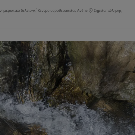
νημερωτικό δελτίο
Κέντρο υδροθεραπείας Avène
Σημεία πώλησης