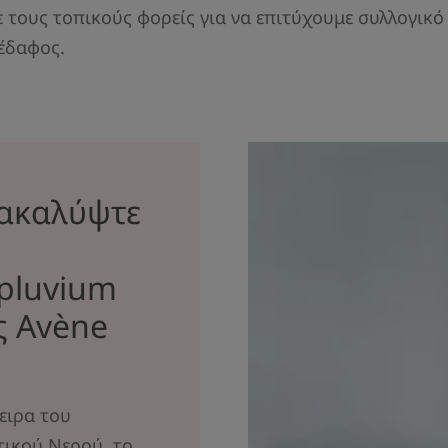
 τους τοπικούς φορείς για να επιτύχουμε συλλογικό
 έδαφος.
ακαλύψτε
pluvium
ς Avène
τειρα του
τικού Νερού, το