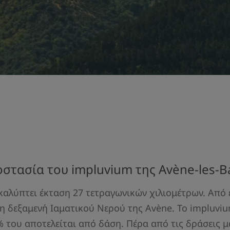
στασία του impluvium της Avène-les-B
 καλύπτει έκταση 27 τετραγωνικών χιλιομέτρων. Από 
η δεξαμενή Ιαματικού Νερού της Avène. Το impluvium
% του αποτελείται από δάση. Πέρα από τις δράσεις μ