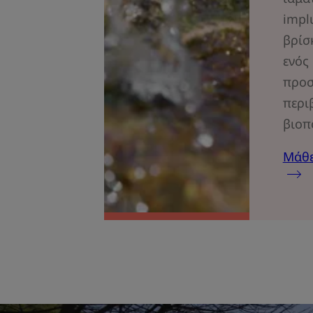
impl
βρίσ
ενός
προσ
περι
βιοπ
Μάθε