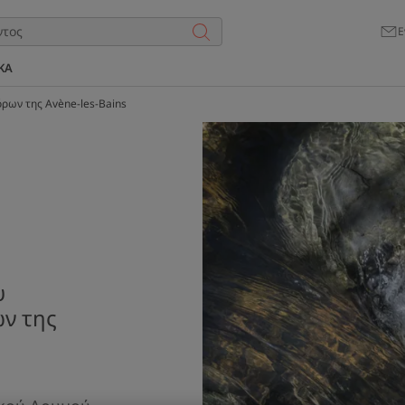
Ε
ΚΑ
όρων της Avène-les-Bains
υ
ων της