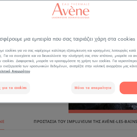
ικού Δρυμού
 ένα παρθένο
ο δώρο της
Οφείλουμε να
ό. Πρέπει
σφέρουμε μια εμπειρία που σας ταιριάζει χάρη στα cookies
τα και την
με cookies για να σας παρέχουμε καλύτερη εξατομίκευση και προηγμένες λειτουργίες κατά
ίναι ασφαλές για
ς. Για να συνεχίσετε και να διευκολύνετε την πλοήγησή σας στον ιστότοπο, μπορείτε να απ
 cookies. Διαφορετικά, μπορείτε να προσαρμόσετε τη χρήση των cookies. Για περισσότερε
με σεβασμό προς
την επεξεργασία των προσωπικών δεδομένων, ανατρέξτε στην πολιτική απορρήτου μας κάνο
ολιτική Απορρήτου
 για τα cookies
Μόνο τα απαραίτητα
NE
ΠΡΟΣΤΑΣΊΑ ΤΟΥ IMPLUVIUM ΤΗΣ AVÈNE-LES-BAIN