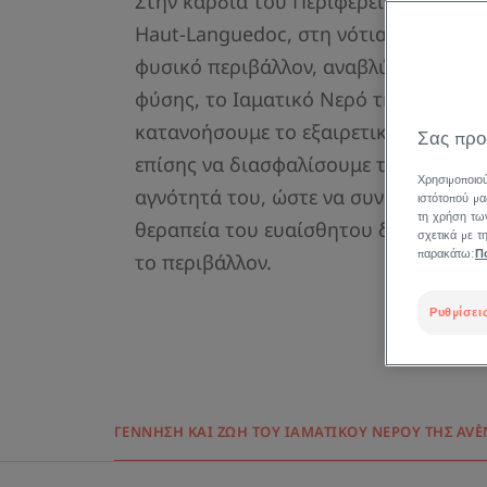
Στην καρδιά του Περιφερειακού Φυσ
Haut-Languedoc, στη νότια Γαλλία, σε
φυσικό περιβάλλον, αναβλύζει αυτό τ
φύσης, το Ιαματικό Νερό της Avène. 
κατανοήσουμε το εξαιρετικό αυτό Νερ
Σας προ
επίσης να διασφαλίσουμε τη μονιμότη
Χρησιμοποιού
αγνότητά του, ώστε να συνεχίσει να ε
ιστότοπού μα
τη χρήση των
θεραπεία του ευαίσθητου δέρματος, 
σχετικά με 
παρακάτω:
Π
το περιβάλλον.
Ρυθμίσεις
ΓΈΝΝΗΣΗ ΚΑΙ ΖΩΉ ΤΟΥ ΙΑΜΑΤΙΚΟΎ ΝΕΡΟΎ ΤΗΣ AVÈ