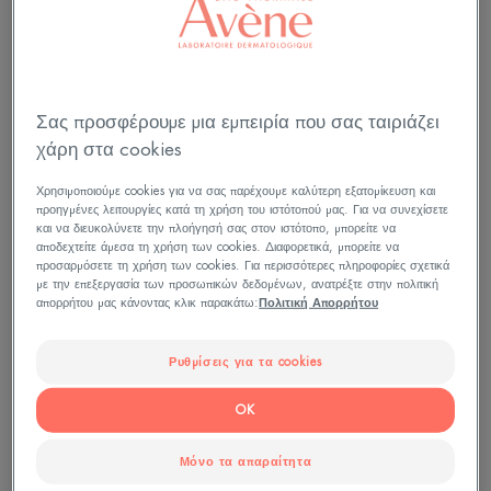
θα χρησιμοποιηθούν αποκλειστικά και μόνο
για να σας απαντήσουμε, το συντομότερο
δυνατό. Τα προσωπικά δεδομένα σας θα
διατηρηθούν για 3 χρόνια από την τελευταία
επικοινωνία μεταξύ μας. Ανακαλύψτε
Σας προσφέρουμε μια εμπειρία που σας ταιριάζει
περισσότερα:
Πολιτική απορρήτου.
χάρη στα cookies
Χρησιμοποιούμε cookies για να σας παρέχουμε καλύτερη εξατομίκευση και
προηγμένες λειτουργίες κατά τη χρήση του ιστότοπού μας. Για να συνεχίσετε
και να διευκολύνετε την πλοήγησή σας στον ιστότοπο, μπορείτε να
αποδεχτείτε άμεσα τη χρήση των cookies. Διαφορετικά, μπορείτε να
προσαρμόσετε τη χρήση των cookies. Για περισσότερες πληροφορίες σχετικά
με την επεξεργασία των προσωπικών δεδομένων, ανατρέξτε στην πολιτική
απορρήτου μας κάνοντας κλικ παρακάτω:
Πολιτική Απορρήτου
Ρυθμίσεις για τα cookies
OK
Μόνο τα απαραίτητα