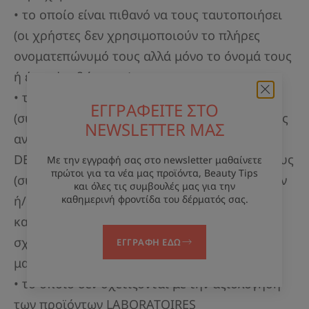
• το οποίο είναι πιθανό να τους ταυτοποιήσει
(οι χρήστες δεν χρησιμοποιούν το πλήρες
ονοματεπώνυμό τους αλλά μόνο το όνομά τους
ή ένα «ψευδώνυμο»),
• το οποίο περιέχει πληροφορίες
ΕΓΓΡΑΦΕΙΤΕ ΣΤΟ
(συμπεριλαμβανομένων τιμών) σχετικά με τους
NEWSLETTER ΜΑΣ
ανταγωνιστές της LABORATOIRES
DERMATOLOGIQUES AVÈNE ή τα προϊόντα τους
Με την εγγραφή σας στο newsletter μαθαίνετε
πρώτοι για τα νέα μας προϊόντα, Beauty Tips
(συμπεριλαμβανομένων άλλων κατασκευαστών
και όλες τις συμβουλές μας για την
ή/και διανομέων ή/και προμηθευτών
καθημερινή φροντίδα του δέρματός σας.
καλλυντικών προϊόντων και προϊόντων που
σχετίζονται με την ομορφιά/υγεία των
ΕΓΓΡΑΦΗ ΕΔΩ
μαλλιών),
• το οποίο δεν σχετίζονται με την αξιολόγηση
των προϊόντων LABORATOIRES