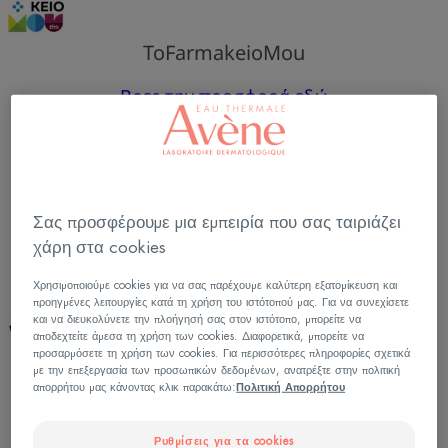
ToFarmakeioMou
Βρες την προσφορά εδώ
oFarmakopoiosMou
Σας προσφέρουμε μια εμπειρία που σας ταιριάζει
χάρη στα cookies
Βρες την προσφορά εδώ
Χρησιμοποιούμε cookies για να σας παρέχουμε καλύτερη εξατομίκευση και
προηγμένες λειτουργίες κατά τη χρήση του ιστότοπού μας. Για να συνεχίσετε
και να διευκολύνετε την πλοήγησή σας στον ιστότοπο, μπορείτε να
αποδεχτείτε άμεσα τη χρήση των cookies. Διαφορετικά, μπορείτε να
προσαρμόσετε τη χρήση των cookies. Για περισσότερες πληροφορίες σχετικά
με την επεξεργασία των προσωπικών δεδομένων, ανατρέξτε στην πολιτική
Vita4you
απορρήτου μας κάνοντας κλικ παρακάτω:
Πολιτική Απορρήτου
Βρες την προσφορά εδώ
Ρυθμίσεις για τα cookies