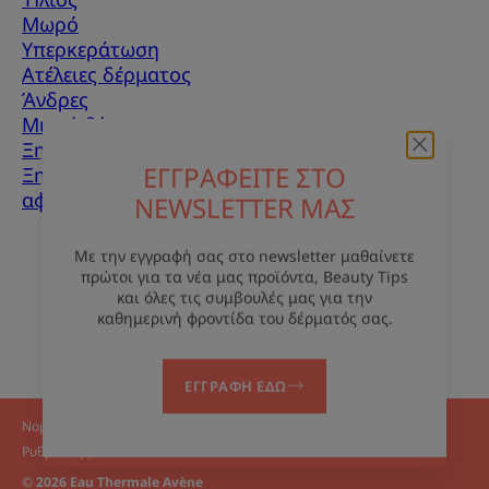
Μωρό
Υπερκεράτωση
Ατέλειες δέρματος
Άνδρες
Μικτό δέρμα
Ξηρό δέρμα
Ξηρότητα και
ΕΓΓΡΑΦΕΙΤΕ ΣΤΟ
αφυδάτωση
NEWSLETTER ΜΑΣ
Σχετικά με εμάς
Με την εγγραφή σας στο newsletter μαθαίνετε
πρώτοι για τα νέα μας προϊόντα, Beauty Tips
Επικοινωνία
Συχνές ερωτήσεις
και όλες τις συμβουλές μας για την
καθημερινή φροντίδα του δέρματός σας.
ΕΓΓΡΑΦΗ ΕΔΩ
Νομικές ανακοινώσεις
Πολιτική απορρήτου
Ρυθμίσεις για τα cookies
© 2026 Eau Thermale Avène