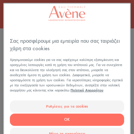
ΦΙΛΤΡΆΡΙΣΜΑ ΠΡΟΪΌΝΤΩΝ
Σας προσφέρουμε μια εμπειρία που σας ταιριάζει
χάρη στα cookies
3 αποτελέσματα "Αντηλιακή προστασία SPF
Χρησιμοποιούμε cookies για να σας παρέχουμε καλύτερη εξατομίκευση και
30"
προηγμένες λειτουργίες κατά τη χρήση του ιστότοπού μας. Για να συνεχίσετε
και να διευκολύνετε την πλοήγησή σας στον ιστότοπο, μπορείτε να
αποδεχτείτε άμεσα τη χρήση των cookies. Διαφορετικά, μπορείτε να
SPF
Μεταξένιο
προσαρμόσετε τη χρήση των cookies. Για περισσότερες πληροφορίες σχετικά
30
Mist
με την επεξεργασία των προσωπικών δεδομένων, ανατρέξτε στην πολιτική
απορρήτου μας κάνοντας κλικ παρακάτω:
Πολιτική Απορρήτου
Αντηλιακό
SPF
Λάδι
30
Ρυθμίσεις για τα cookies
OK
Μόνο τα απαραίτητα