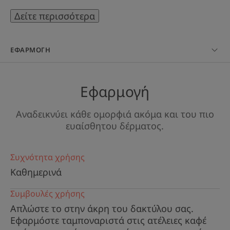
Δείτε περισσότερα
ΛΊΓΑ ΛΌΓΙΑ ΑΠΌ ΤΟΝ ΕΙΔΙΚΌ ΜΑΣ
ΕΦΑΡΜΟΓΉ
Εφαρμογή
Κοραλί, η ιδανική απόχρωση για
Αναδεικνύει κάθε ομορφιά ακόμα και του πιο
να φωτίσετε και να καλύψετε
ευαίσθητου δέρματος.
τους καφέ, τους μαύρους
κύκλους, τη μάσκα
Συχνότητα χρήσης
εγκυμοσύνης, ατέλειες... ελαφρά.
Καθημερινά
Συμβουλές χρήσης
Απλώστε το στην άκρη του δακτύλου σας.
Εφαρμόστε ταμποναριστά στις ατέλειες καφέ
Πλεονέκτημα