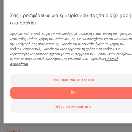
Υψηλή συγκέντρωση ουδέτερων χρωστικών
ουσιών
Σας προσφέρουμε μια εμπειρία που σας ταιριάζει χάρη
στα cookies
Προστασία από τις UV, κάλυψη ατελειών.
Χρησιμοποιούμε cookies για να σας παρέχουμε καλύτερη εξατομίκευση και προηγμέ
λειτουργίες κατά τη χρήση του ιστότοπού μας. Για να συνεχίσετε και να διευκολύνετ
Στικ
την πλοήγησή σας στον ιστότοπο, μπορείτε να αποδεχτείτε άμεσα τη χρήση των
cookies. Διαφορετικά, μπορείτε να προσαρμόσετε τη χρήση των cookies. Για
περισσότερες πληροφορίες σχετικά με την επεξεργασία των προσωπικών δεδομένω
ανατρέξτε στην πολιτική απορρήτου μας κάνοντας κλικ παρακάτω:
Πολιτική
Μπορεί να χρησιμοποιηθεί για
Απορρήτου
Ενήλικες
Ρυθμίσεις για τα cookies
Τύπος δέρματος
OK
Δέρμα με ατέλειες - Ευαίσθητο δέρμα - Δέρμα με
Μόνο τα απαραίτητα
υπερμελάγχρωση
Ανάγκες