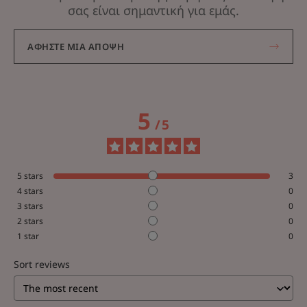
σας είναι σημαντική για εμάς.
ΑΦΉΣΤΕ ΜΙΑ ΆΠΟΨΗ
5
/
5
5
stars
3
4
stars
0
3
stars
0
2
stars
0
1
star
0
Sort reviews