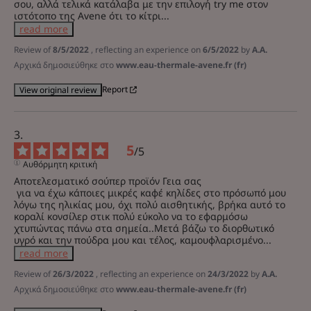
σου, αλλά τελικά κατάλαβα με την επιλογή try me στον 
ιστότοπο της Avene ότι το κίτρι
...
read more
Review of
8/5/2022
, reflecting an experience on
6/5/2022
by
A.A.
Αρχικά δημοσιεύθηκε στο
www.eau-thermale-avene.fr (fr)
Report
View original review
5
/
5
Αυθόρμητη κριτική
Αποτελεσματικό σούπερ προϊόν Γεια σας

 για να έχω κάποιες μικρές καφέ κηλίδες στο πρόσωπό μου 
λόγω της ηλικίας μου, όχι πολύ αισθητικής, βρήκα αυτό το 
κοραλί κονσίλερ στικ πολύ εύκολο να το εφαρμόσω 
χτυπώντας πάνω στα σημεία..Μετά βάζω το διορθωτικό 
υγρό και την πούδρα μου και τέλος, καμουφλαρισμένο
...
read more
Review of
26/3/2022
, reflecting an experience on
24/3/2022
by
A.A.
Αρχικά δημοσιεύθηκε στο
www.eau-thermale-avene.fr (fr)