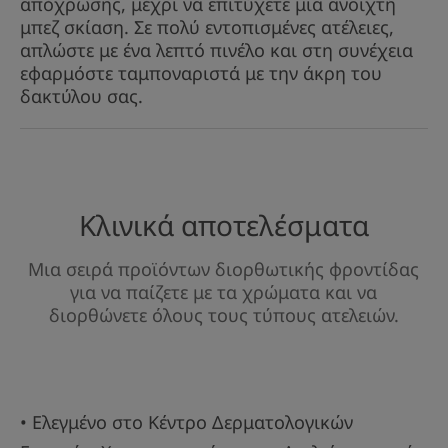
απόχρωσης, μέχρι να επιτύχετε μια ανοιχτή
μπεζ σκίαση. Σε πολύ εντοπισμένες ατέλειες,
Εξαιρετικά ανθεκτική σύνθεση και υψηλή
απλώστε με ένα λεπτό πινέλο και στη συνέχεια
ανοχή, σταθερή και ανθεκτική στο νερό και τον
εφαρμόστε ταμποναριστά με την άκρη του
ιδρώτα.
δακτύλου σας.
Οφέλη
• ΚΑΛΥΠΤΕΙ τις εντοπισμένες ατέλειες του
δέρματος και την υπερμελάγχρωση χάρη στην
Κλινικά αποτελέσματα
υψηλή συγκέντρωση διορθωτικών χρωστικών
ουσιών.
Μια σειρά προϊόντων διορθωτικής φροντίδας
για να παίζετε με τα χρώματα και να
• ΥΨΗΛΗ ΑΝΟΧΗ και ΕΞΑΙΡΕΤΙΚΑ ΑΝΘΕΚΤΙΚΗ
διορθώνετε όλους τους τύπους ατελειών.
ΣΥΝΘΕΣΗ, σταθερή και ανθεκτική στο νερό και
τον ιδρώτα.
• ΦΩΤΟΠΡΟΣΤΑΣΙΑ χάρη στα αντηλιακά φίλτρα
με SPF 30, τα οποία προστατεύουν το
• Ελεγμένο στο Κέντρο Δερματολογικών
ευαίσθητο δέρμα.