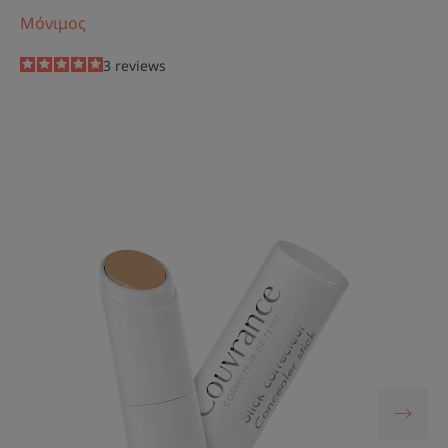
Μόνιμος
5
/
5
3
reviews
-