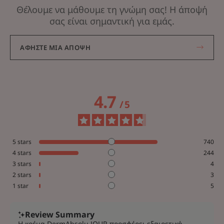
Θέλουμε να μάθουμε τη γνώμη σας! Η άποψή
σας είναι σημαντική για εμάς.
ΑΦΉΣΤΕ ΜΙΑ ΆΠΟΨΗ
4.7
/
5
5
stars
740
4
stars
244
3
stars
4
2
stars
3
1
star
5
Review Summary
Η κρέμα DermAbsolu JOUR προσφέρει εξαιρετική