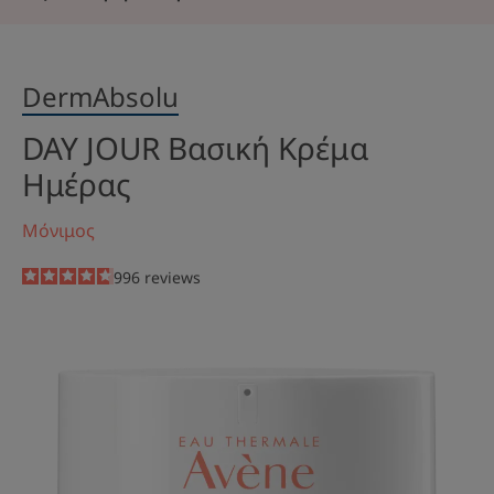
DermAbsolu
DAY JOUR Βασική Κρέμα
Ημέρας
Μόνιμος
4.7
/
5
996
reviews
-