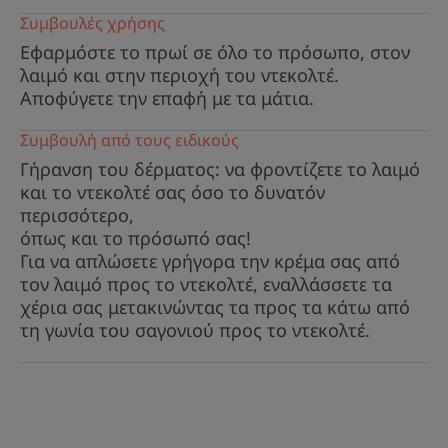
Συμβουλές χρήσης
ανακούφιση.
Εφαρμόστε το πρωί σε όλο το πρόσωπο, στον
λαιμό και στην περιοχή του ντεκολτέ.
Αποφύγετε την επαφή με τα μάτια.
ΛΊΓΑ ΛΌΓΙΑ ΑΠΌ ΤΟΝ ΕΙΔΙΚΌ ΜΑΣ
Συμβουλή από τους ειδικούς
Γήρανση του δέρματος: να φροντίζετε το λαιμό
και το ντεκολτέ σας όσο το δυνατόν
περισσότερο,
όπως και το πρόσωπό σας!
Βασική αντιγηραντική κρέμα για
Για να απλώσετε γρήγορα την κρέμα σας από
ευαίσθητες επιδερμίδες : δρα
τον λαιμό προς το ντεκολτέ, εναλλάσσετε τα
ορατά ενάντια στον φαύλο
χέρια σας μετακινώντας τα προς τα κάτω από
κύκλο της γήρανσης.
τη γωνία του σαγονιού προς το ντεκολτέ.