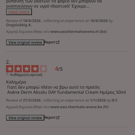
ρύπανση των υδάτων! τα ψάρια δεν μπορούν να 
αναπνεύσουν σε υγρό πλαστικό! Έχουμε
...
read more
Review of
18/6/2026
, reflecting an experience on
10/6/2026
by
Ongelukkig K.
Αρχικά δημοσιεύθηκε στο
www.eauthermaleavene.nl (be)
Report
View original review
4
/
5
Αυθόρμητη κριτική
Καλημέρα

 Γιατί δεν μπορώ πλέον να βρω αυτό το προϊόν;

 Avène Derm Absolu DAY Fundamental Cream Ημέρας 50ml
Review of
27/3/2026
, reflecting an experience on
1/1/2026
by
N.T.
Αρχικά δημοσιεύθηκε στο
www.eau-thermale-avene.be (fr)
Report
View original review