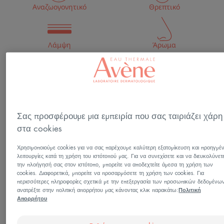
Αναζωογονητικό
Θρεπτικό
Λάμψη
Άρωμα
Συνδυασμός πατενταρισμένων δραστικών
συστατικών αντιγήρανσης
Αναζωογονητικό, θρεπτικό, χαρίζει
Σας προσφέρουμε μια εμπειρία που σας ταιριάζει χάρη
φωτεινότητα.
στα cookies
Χρησιμοποιούμε cookies για να σας παρέχουμε καλύτερη εξατομίκευση και προηγμέ
Bάζο
λειτουργίες κατά τη χρήση του ιστότοπού μας. Για να συνεχίσετε και να διευκολύνετ
την πλοήγησή σας στον ιστότοπο, μπορείτε να αποδεχτείτε άμεσα τη χρήση των
cookies. Διαφορετικά, μπορείτε να προσαρμόσετε τη χρήση των cookies. Για
περισσότερες πληροφορίες σχετικά με την επεξεργασία των προσωπικών δεδομένω
Μπορεί να χρησιμοποιηθεί για
ανατρέξτε στην πολιτική απορρήτου μας κάνοντας κλικ παρακάτω:
Πολιτική
Απορρήτου
Ενήλικες