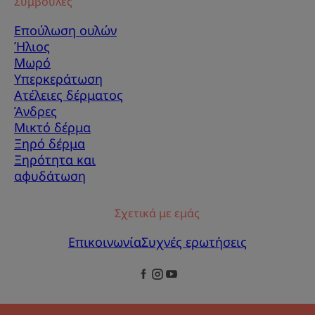
Συμβουλές
Επούλωση ουλών
Ήλιος
Μωρό
Υπερκεράτωση
Ατέλειες δέρματος
Άνδρες
Μικτό δέρμα
Ξηρό δέρμα
Ξηρότητα και
αφυδάτωση
Σχετικά με εμάς
Επικοινωνία
Συχνές ερωτήσεις