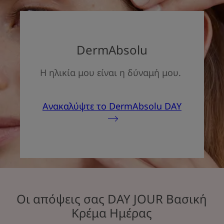
ΥΦΉ
DermAbsolu
Η ηλικία μου είναι η δύναμή μου.
Οφέλη της υφής
Βελούδινη υφή και διακριτικό άρωμα.
Ανακαλύψτε το DermAbsolu DAY
Άρωμα της σύνθεσης
Διακριτικό άρωμα λουλουδιών
*Εμπορικό σήμα της Sytheon USA με καταχωρημένο δίπλωμα
ευρεσιτεχνίας.
Οι απόψεις σας DAY JOUR Βασική
Κρέμα Ημέρας