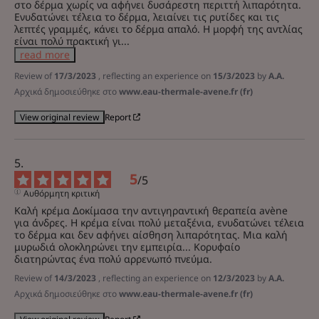
στο δέρμα χωρίς να αφήνει δυσάρεστη περιττή λιπαρότητα. 
Ενυδατώνει τέλεια το δέρμα, λειαίνει τις ρυτίδες και τις 
λεπτές γραμμές, κάνει το δέρμα απαλό. Η μορφή της αντλίας 
είναι πολύ πρακτική γι
...
read more
Review of
17/3/2023
, reflecting an experience on
15/3/2023
by
A.A.
Αρχικά δημοσιεύθηκε στο
www.eau-thermale-avene.fr (fr)
Report
View original review
5
/
5
Αυθόρμητη κριτική
Καλή κρέμα Δοκίμασα την αντιγηραντική θεραπεία avène 
για άνδρες. Η κρέμα είναι πολύ μεταξένια, ενυδατώνει τέλεια 
το δέρμα και δεν αφήνει αίσθηση λιπαρότητας. Μια καλή 
μυρωδιά ολοκληρώνει την εμπειρία... Κορυφαίο 
διατηρώντας ένα πολύ αρρενωπό πνεύμα.
Review of
14/3/2023
, reflecting an experience on
12/3/2023
by
A.A.
Αρχικά δημοσιεύθηκε στο
www.eau-thermale-avene.fr (fr)