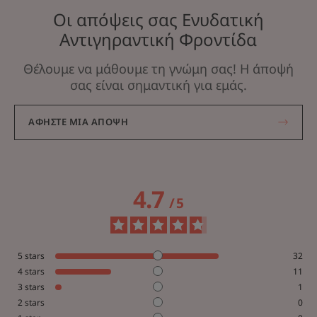
Οι απόψεις σας Ενυδατική
Αντιγηραντική Φροντίδα
Θέλουμε να μάθουμε τη γνώμη σας! Η άποψή
σας είναι σημαντική για εμάς.
ΑΦΉΣΤΕ ΜΙΑ ΆΠΟΨΗ
4.7
/
5
5
stars
32
4
stars
11
3
stars
1
2
stars
0