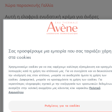
Χώρα παρασκευής Γαλλία
Αυτή η ελαφριά ενυδατική κρέμα για άνδρες
αναζωογονεί, τονώνει και ενυδατώνει όλους
τους τύπους ευαίσθητου δέρματος. Δρα στα
ορατά σημάδια γήρανσης και διατηρεί την υφή
και την ελαστικότητα του δέρματος.
Σας προσφέρουμε μια εμπειρία που σας ταιριάζει χάρη
Εμπλουτισμένη με Υαλουρονικό Οξύ, συμβάλλει
στα cookies
στην τόνωση της φυσικής σύνθεσης του
Χρησιμοποιούμε cookies για να σας παρέχουμε καλύτερη εξατομίκευση και προηγμέ
υαλουρονικού οξέος στο δέρμα, το οποίο
λειτουργίες κατά τη χρήση του ιστότοπού μας. Για να συνεχίσετε και να διευκολύνετ
γίνεται ορατά πιο τονωμένο και σφριγηλό. Η
την πλοήγησή σας στον ιστότοπο, μπορείτε να αποδεχτείτε άμεσα τη χρήση των
cookies. Διαφορετικά, μπορείτε να προσαρμόσετε τη χρήση των cookies. Για
αντιγηραντική ενυδατική κρέμα συσφίγγει και
περισσότερες πληροφορίες σχετικά με την επεξεργασία των προσωπικών δεδομένω
ανατρέξτε στην πολιτική απορρήτου μας κάνοντας κλικ παρακάτω:
Πολιτική
προλαμβάνει το οξειδωτικό στρες σε όλους
Δείτε περισσότερα
Απορρήτου
τους τύπους ευαίσθητου δέρματος. Η
διακριτικά αρωματισμένη, κρεμώδης και μη
Ρυθμίσεις για τα cookies