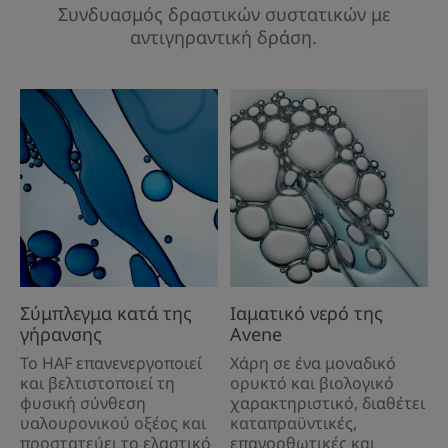
Συνδυασμός δραστικών συστατικών με
αντιγηραντική δράση.
Σύμπλεγμα κατά της
Ιαματικό νερό της
γήρανσης
Avene
Το HAF επανενεργοποιεί
Χάρη σε ένα μοναδικό
και βελτιστοποιεί τη
ορυκτό και βιολογικό
φυσική σύνθεση
χαρακτηριστικό, διαθέτει
υαλουρονικού οξέος και
καταπραϋντικές,
προστατεύει το ελαστικό
επανορθωτικές και