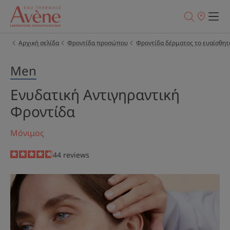
Σημεία
πώλησης
Αρχική σελίδα
Φροντίδα προσώπου
Φροντίδα δέρματος το ευαίσθητ
Men
Ενυδατική Αντιγηραντική
Φροντίδα
Μόνιμος
4.7
/
5
44
reviews
-