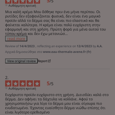
5
/
5
Αυθόρμητη κριτική
Μια καλή κρέμα Μου δόθηκε πριν ένα μήνα περίπου. Οι 
ρυτίδες δεν εξαφανίζονται φυσικά, δεν είναι ένα μαγικό 
προϊόν αλλά το δέρμα σας θα είναι πιο ελαστικό και θα 
φαίνεται καλύτερα. Η κρέμα είναι πολύ ευχάριστη στην 
εφαρμογή και στη χρήση. Πρώτη φορά για μένα αυτού του 
τύπου κρέμα και δεν έχω μετανιώσ
...
read more
Review of
14/4/2023
, reflecting an experience on
12/4/2023
by
A.A.
Αρχικά δημοσιεύθηκε στο
www.eau-thermale-avene.fr (fr)
Report
View original review
5
/
5
Αυθόρμητη κριτική
Ευχάριστο προϊόν ευχάριστο στη χρήση. Διεισδύει καλά στο 
δέρμα. Δεν αφήνει τα δάχτυλα να κολλάνε. Αφού το 
χρησιμοποιήσω για λίγο το δέρμα μου είναι σίγουρα πιο 
ενυδατωμένο. Έχοντας ευαίσθητο δέρμα νιώθω επίσης ότι 
είναι λιγότερο ερεθισμένο