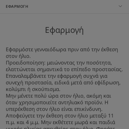
πιο ακραίες συνθήκες, καθώς είναι εξαιρετικά
ΕΦΑΡΜΟΓΉ
ανθεκτικό στο νερό, την άμμο και τον ιδρώτα.
Εφαρμογή
ΕΞΑΙΡΕΤΙΚΑ ΟΛΙΣΘΗΤΙΚΗ ΥΦΗ
Η 100% αόρατη* υφή του είναι ασύγκριτα
απαλή, χωρίς λιπαρό ή κολλώδες τελείωμα, και
Εφαρμόστε γενναιόδωρα πριν από την έκθεση
εφαρμόζεται εύκολα χωρίς να χρειάζεται να το
στον ήλιο.
Προειδοποίηση: μειώνοντας την ποσότητα,
απλώσετε με τα χέρια σας.
ελαττώνεται σημαντικά το επίπεδο προστασίας.
Επαναλαμβάνετε την εφαρμογή συχνά για
Σχεδιασμένο για να ταιριάζει στο ευαίσθητο
συνεχή προστασία, ειδικά μετά από εφίδρωση,
δέρμα των παιδιών και των ενηλίκων.
κολύμπι ή σκούπισμα.
Μην μένετε πολύ ώρα στον ήλιο, ακόμη και
Διατίθεται για πρώτη φορά σε δύο μορφές, για
όταν χρησιμοποιείτε αντηλιακό προϊόν. Η
εντοπισμένα σημεία (συμπεριλαμβανομένων
υπερέκθεση στον ήλιο είναι επικίνδυνη.
των χειλιών) ή μεγαλύτερες περιοχές, όπως το
Αποφεύγετε την έκθεση στον ήλιο μεταξύ 11
π.μ. και 4 μ.μ. Μην εκθέτετε μωρά και παιδιά
πρόσωπο και το σώμα. Κατάλληλο και για το
μικρής ηλικίας απευθείας στον ήλιο. Φοράτε