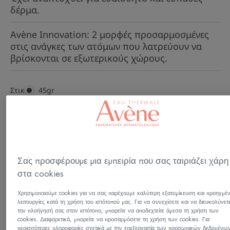
δέρμα.
Avène Innovation: 2 μορφές προσαρμοσμένες
στις ανάγκες των ατόμων που λατρεύουν να
βρίσκονται σε εξωτερικούς χώρους.
Στικ
Στικ
45gr
Ένταση ξηρότητας
Κανονικό δέρμα
Σας προσφέρουμε μια εμπειρία που σας ταιριάζει χάρη
στα cookies
Τύπος δέρματος
Μικτό δέρμα - Κανονικό δέρμα - Ξηρό δέρμα -
Χρησιμοποιούμε cookies για να σας παρέχουμε καλύτερη εξατομίκευση και προηγμέ
λειτουργίες κατά τη χρήση του ιστότοπού μας. Για να συνεχίσετε και να διευκολύνετ
Ευαίσθητο δέρμα - Ολοι οι τύποι δέρματος -
την πλοήγησή σας στον ιστότοπο, μπορείτε να αποδεχτείτε άμεσα τη χρήση των
cookies. Διαφορετικά, μπορείτε να προσαρμόσετε τη χρήση των cookies. Για
Μικτές επιδερμίδες
περισσότερες πληροφορίες σχετικά με την επεξεργασία των προσωπικών δεδομένω