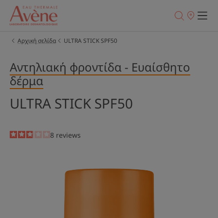
Σημεία
πώλησης
Αρχική σελίδα
ULTRA STICK SPF50
Αντηλιακή φροντίδα - Ευαίσθητο
δέρμα
ULTRA STICK SPF50
2.9
/
5
8
reviews
-