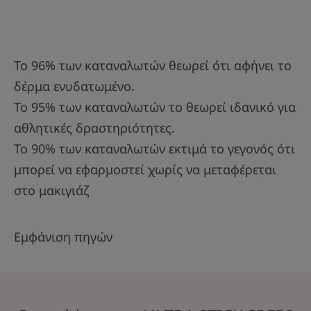
πλήρως ανακυκλώσιμη και περιέχει
τουλάχιστον 36% ανακυκλωμένο υλικό
3. Δράσεις επικοινωνίας με στόχο την
Το 96% των καταναλωτών θεωρεί ότι αφήνει το
ευαισθητοποίηση/εκπαίδευση του κοινού
δέρμα ενυδατωμένο.
σχετικά με την ανάγκη επιλογής κατάλληλης
Το 95% των καταναλωτών το θεωρεί ιδανικό για
αντηλιακής προστασίας και συμμόρφωσης με
αθλητικές δραστηριότητες.
τις συστάσεις για σωστή χρήση
Το 90% των καταναλωτών εκτιμά το γεγονός ότι
μπορεί να εφαρμοστεί χωρίς να μεταφέρεται
(1) Δοκιμές που πραγματοποιήθηκαν από το
στο μακιγιάζ
Observatoire Océanologique του Banyuls-sur-
Mer, συνεργάτη του Ευρωπαϊκού Κέντρου
Εμφάνιση πηγών
Θαλάσσιων Βιολογικών Πόρων (ή ανεξάρτητων
εργαστηρίων), σε 3 βασικά είδη της θαλάσσιας
βιοποικιλότητ