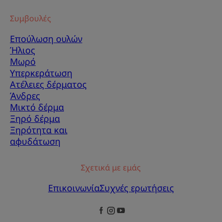
Συμβουλές
Επούλωση ουλών
Ήλιος
Μωρό
Υπερκεράτωση
Ατέλειες δέρματος
Άνδρες
Μικτό δέρμα
Ξηρό δέρμα
Ξηρότητα και
αφυδάτωση
Σχετικά με εμάς
Επικοινωνία
Συχνές ερωτήσεις