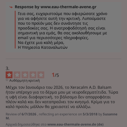
Response by
www.eau-thermale-avene.gr
Γεια σας, ευχαριστούμε που αφιερώσατε χρόνο 
για να αφήσετε αυτή την κριτική. Λυπούμαστε 
που το προϊόν μας δεν συνάντησε τις 
προσδοκίες σας. Η ανατροφοδότησή σας είναι 
σημαντική για εμάς, θα σας ακολουθήσουμε με 
email για περισσότερες πληροφορίες.

Να έχετε μια καλή μέρα,

Η Υπηρεσία Καταναλωτών
1
/
5
Αυθόρμητη κριτική
Μέχρι τον Ιανουάριο του 2026, το Xeracalm A.D. Balsam 
ήταν υπέροχο για το δέρμα μου με νευροδερματίτιδα. Τώρα 
η υφή είναι διαφορετική, το βάλσαμο δεν απορροφάται 
πλέον καλά και δεν καταπραΰνει τον κνησμό. Κρίμα για το 
καλό προϊόν, μάλλον θα χρειαστεί να αλλάξω.
Review of
6/7/2026
, reflecting an experience on
5/3/2018
by
Susanne
M.
Αρχικά δημοσιεύθηκε στο
www.eau-thermale-avene.de (de)