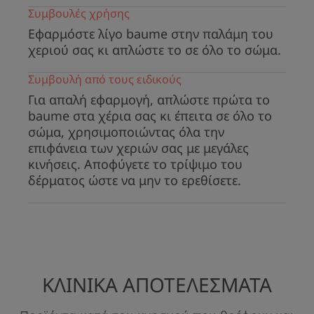
Συμβουλές χρήσης
Οφέλη
Εφαρμόστε λίγο baume στην παλάμη του
χεριού σας κι απλώστε το σε όλο το σώμα.
• ΚΑΤΑ ΤΟΥ ΚΝΗΣΜΟΥ : αποτελεσματικότητα
αναγνωρισμένη από δερματολόγους του
Συμβουλή από τους ειδικούς
European Dermatology Forum για
Για απαλή εφαρμογή, απλώστε πρώτα το
αντιμετώπιση του ατοπικού εκζέματος
baume στα χέρια σας κι έπειτα σε όλο το
(κατηγορία Emollient PLUS**).
σώμα, χρησιμοποιώντας όλα την
επιφάνεια των χεριών σας με μεγάλες
• ΑΝΑΠΛΗΡΩΣΗ ΛΙΠΙΔΩΝ : ανακουφίζει το πολύ
κινήσεις. Αποφύγετε το τρίψιμο του
ξηρό δέρμα με τάση για ατοπικό έκζεμα και
δέρματος ώστε να μην το ερεθίσετε.
κνησμό.
• ΚΑΤΑΠΡΑΫΝΕΙ, χάρη στο ιαματικό Νερό της
Avène.
*Λόγω ξηρού δέρματος.
**«Τοπικό σκεύασμα με πρόσθετα μη φαρμακευτικά έκδοχα και
ΚΛΙΝΙΚΑ ΑΠΟΤΕΛΕΣΜΑΤΑ
δραστικά συστατικά.» Αναγνωρίζεται από το European Dermatology
Forum - Guidelines for Treatment of Atopic Eczema (Atopic Dermatitis),
2018.