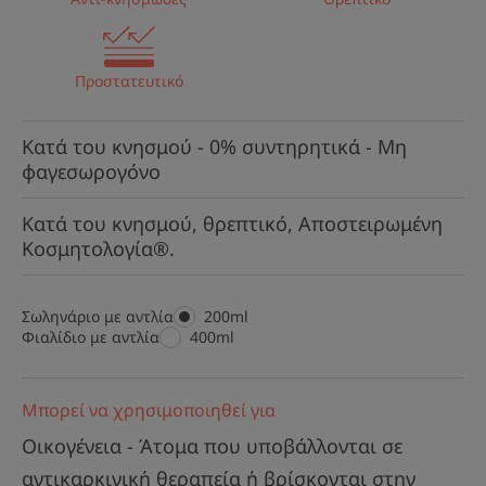
Προστατευτικό
Κατά του κνησμού - 0% συντηρητικά - Μη
φαγεσωρογόνο
Κατά του κνησμού, θρεπτικό, Αποστειρωμένη
Κοσμητολογία®.
Σωληνάριο με αντλία
Σωληνάριο
200ml
Φιαλίδιο με αντλία
Φιαλίδιο
400ml
με
με
αντλία
αντλία
Μπορεί να χρησιμοποιηθεί για
Οικογένεια - Άτομα που υποβάλλονται σε
αντικαρκινική θεραπεία ή βρίσκονται στην