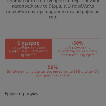
Προϊόντα κατά του κνησμού που θρέφουν και
καταπραΰνουν το δέρμα, ενώ παράλληλα
αποκαθιστούν την ισορροπία στο μικροβίωμά
του.
5 ημέρες
-50%
το αίσθημα κνησμού
50% μείωση της
εξαφανίζεται μετά από 5
ξηρότητας του δέρματος
ημέρες¹ ²
έπειτα από 7 ημέρες²
59%
βελτίωση της ποιότητας του ύπνου για το 59% από την 7η
μέρα χρήσης κι έπειτα²
Εμφάνιση πηγών