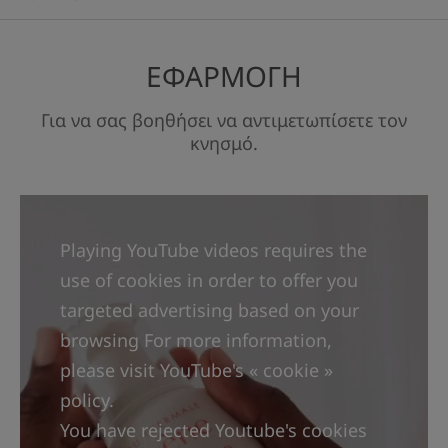
στην Αποστειρωμένη Κοσμητολογία®, μια
μοναδική τεχνολογία που διατηρεί το προϊόν
ΕΦΑΡΜΟΓΗ
αποστειρωμένο καθ' όλη τη χρήση του και την
απόλυτα ερμητική συσκευασία, αυτή η υψηλής
Για να σας βοηθήσει να αντιμετωπίσετε τον
απόδοσης φροντίδα εγγυάται ασφάλεια και
κνησμό.
βέλτιστο σεβασμό προς το δέρμα και το
μικροβίωμά του. Χωρίς συντηρητικά, χωρίς
άρωμα, μη φαγεσωρογόνο και σχεδιασμένο
Playing YouTube videos requires the
ώστε να ελαχιστοποιεί τον κίνδυνο αλλεργικών
use of cookies in order to offer you
αντιδράσεων, το Baume XeraCalm A.D είναι
targeted advertising based on your
ιδανικό για το δέρμα βρεφών, παιδιών και
browsing For more information,
ενηλίκων.
please visit YouTube's « cookie »
policy.
You have rejected Youtube's cookies
ΛΊΓΑ ΛΌΓΙΑ ΑΠΌ ΤΟΝ ΕΙΔΙΚΌ ΜΑΣ