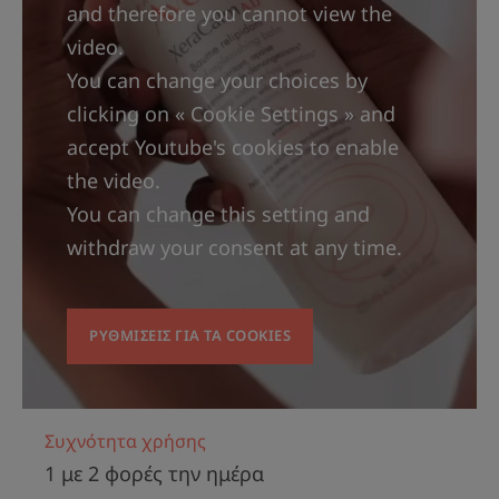
and therefore you cannot view the
video.
You can change your choices by
clicking on « Cookie Settings » and
Το baume κατά των κνησμών
accept Youtube's cookies to enable
θρέφει και καταπραΰνει το
the video.
δέρμα, ενώ παράλληλα
You can change this setting and
εξισορροπεί εκ νέου το
μικροβίωμά του.
withdraw your consent at any time.
ΡΥΘΜΊΣΕΙΣ ΓΙΑ ΤΑ COOKIES
Πλεονέκτημα
Φροντίδα αναπλήρωσης λιπιδίων που
Συχνότητα χρήσης
καταπραΰνει το αίσθημα κνησμού που
1 με 2 φορές την ημέρα
προκαλείται από το ξηρό δέρμα.