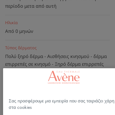
περίοδο μετα από αυτή
Ηλικία
Από 0 μηνών
Τύπος δέρματος
Πολύ ξηρό δέρμα - Αισθήσεις κνησμού - δέρμα
επιρρεπές σε κνησμό - Ξηρό δέρμα επιρρεπές
σε ατοπικό έκζεμα
Ανάγκες
Φροντίδα κατά των ερεθισμών - Φροντίδα κατά
Σας προσφέρουμε μια εμπειρία που σας ταιριάζει χάρη
του κνησμού - Θρέψη - Λιπιδική αναπλήρωση
στα cookies