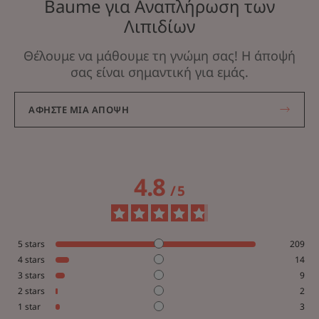
Baume για Αναπλήρωση των
Λιπιδίων
Θέλουμε να μάθουμε τη γνώμη σας! Η άποψή
σας είναι σημαντική για εμάς.
ΑΦΉΣΤΕ ΜΙΑ ΆΠΟΨΗ
4.8
/
5
5
stars
209
4
stars
14
3
stars
9
2
stars
2
1
star
3