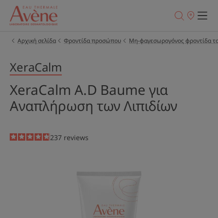
Σημεία
πώλησης
Αρχική σελίδα
Φροντίδα προσώπου
Μη-φαγεσωρογόνος φροντίδα τ
XeraCalm
XeraCalm A.D Baume για
Αναπλήρωση των Λιπιδίων
4.8
/
5
237
reviews
-