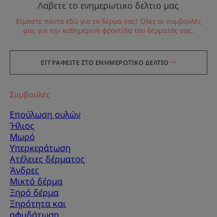
Λαβετε το ενημερωτικο δελτιο μας
Είμαστε πάντα εδώ για το δέρμα σας! Όλες οι συμβουλές
μας για την καθημερινή φροντίδα του δέρματός σας.
ΕΓΓΡΑΦΕΙΤΕ ΣΤΟ ΕΝΗΜΕΡΩΤΙΚΟ ΔΕΛΤΙΟ
Συμβουλές
Επούλωση ουλών
Ήλιος
Μωρό
Υπερκεράτωση
Ατέλειες δέρματος
ΕΓΓΡΑΦΕΙΤΕ ΣΤΟ
Άνδρες
Μικτό δέρμα
NEWSLETTER ΜΑΣ
Ξηρό δέρμα
Ξηρότητα και
Με την εγγραφή σας στο newsletter μαθαίνετε
αφυδάτωση
πρώτοι για τα νέα μας προϊόντα, Beauty Tips