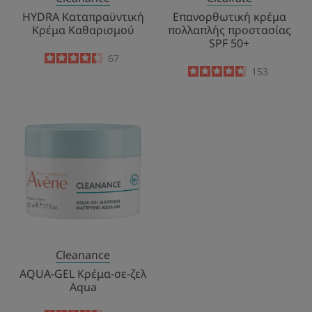
HYDRA Καταπραϋντική
Επανορθωτική κρέμα
Κρέμα Καθαρισμού
πολλαπλής προστασίας
SPF 50+
4.4
/
5
67
-
4.7
/
5
153
-
AQUA-
GEL
Κρέμα-
σε-
ζελ
Aqua
Cleanance
AQUA-GEL Κρέμα-σε-ζελ
Aqua