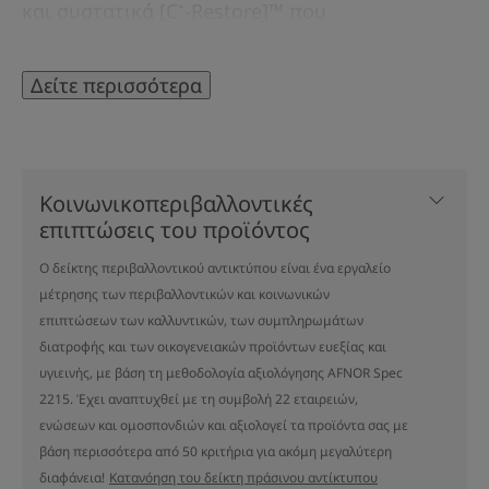
και συστατικά [C⁺-Restore]™ που
επανορθώνουν και εξυγιαίνουν : θειϊκός χαλκός
και θειϊκός ψευδάργυρος. Η Επανορθωτική
Δείτε περισσότερα
Προστατευτική Κρέμα Cicalfate+ είναι επίσης
κατάλληλη για εξωτερική χρήση στις
ευαίσθητες περιοχές.
Κοινωνικοπεριβαλλοντικές
επιπτώσεις του προϊόντος
Ο δείκτης περιβαλλοντικού αντικτύπου είναι ένα εργαλείο
ΛΊΓΑ ΛΌΓΙΑ ΑΠΌ ΤΟΝ ΕΙΔΙΚΌ ΜΑΣ
μέτρησης των περιβαλλοντικών και κοινωνικών
επιπτώσεων των καλλυντικών, των συμπληρωμάτων
διατροφής και των οικογενειακών προϊόντων ευεξίας και
υγιεινής, με βάση τη μεθοδολογία αξιολόγησης AFNOR Spec
2215. Έχει αναπτυχθεί με τη συμβολή 22 εταιρειών,
Μια μοναδική σύνθεση με [C⁺-
ενώσεων και ομοσπονδιών και αξιολογεί τα προϊόντα σας με
Restore]™, ένα post-biotic
βάση περισσότερα από 50 κριτήρια για ακόμη μεγαλύτερη
δραστικό συστατικό που
διαφάνεια!
Κατανόηση του δείκτη πράσινου αντίκτυπου