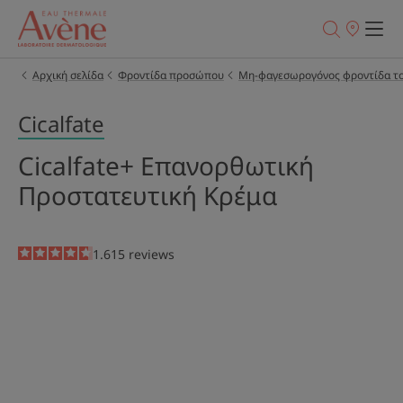
Σημεία
πώλησης
Αρχική σελίδα
Φροντίδα προσώπου
Μη-φαγεσωρογόνος φροντίδα τ
Cicalfate
Cicalfate+ Επανορθωτική
Προστατευτική Κρέμα
4.6
/
5
1.615
reviews
-