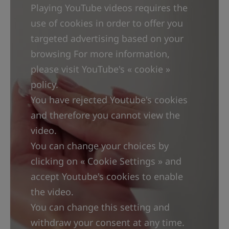
συστατικό επανόρθωσης που προέρχεται από
Playing YouTube videos requires the
το ιαματικό Νερό της Avène, βοηθά την
use of cookies in order to offer you
επιδερμική επανόρθωση.
targeted advertising based on your
• ΕΞΥΓΙΑΙΝΕΙ τις ερεθισμένες περιοχές. Ο
browsing For more information,
συνδυασμός θειϊκού χαλκού
please visit YouTube's « cookie »
policy.
• θειϊκού ψευδάργυρου περιορίζει τον κίνδυνο
You have rejected Youtube's cookies
πολλαπλασιασμού των βακτηριδίων.
and therefore you cannot view the
• ΚΑΤΑΠΡΑΫΝΕΙ το αίσθημα δυσφορίας.
video.
Πλούσια σε ιαματικό Νερό της Avène, η
You can change your choices by
Cicalfate+ Επανορθωτική Προστατευτική Κρέμα
συνιστάται για την ανακούφιση του
clicking on « Cookie Settings » and
ευαίσθητου δέρματος, των κοκκινίλων και των
accept Youtube's cookies to enable
ερεθισμών.
the video.
You can change this setting and
withdraw your consent at any time.
ΥΦΉ