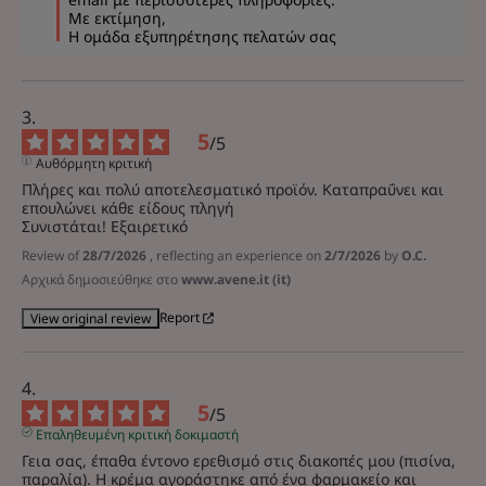
Με εκτίμηση,

Η ομάδα εξυπηρέτησης πελατών σας
5
/
5
Αυθόρμητη κριτική
Πλήρες και πολύ αποτελεσματικό προϊόν. Καταπραΰνει και 
επουλώνει κάθε είδους πληγή

Συνιστάται! Εξαιρετικό
Review of
28/7/2026
, reflecting an experience on
2/7/2026
by
O.C.
Αρχικά δημοσιεύθηκε στο
www.avene.it (it)
Report
View original review
5
/
5
Επαληθευμένη κριτική δοκιμαστή
Γεια σας, έπαθα έντονο ερεθισμό στις διακοπές μου (πισίνα, 
παραλία). Η κρέμα αγοράστηκε από ένα φαρμακείο και 