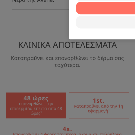
ΚΛΙΝΙΚΑ ΑΠΟΤΕΛΕΣΜΑΤΑ
Καταπραΰνει και επανορθώνει το δέρμα σας
ταχύτερα.
48 ώρες
1st.
επανορθώνει την
καταπραΰνει από την 1η
επιδερμίδα έπειτα από 48
εφαρμογή¹
ώρες¹
4x.
Επανορθώνει 4 φορές ταχύτερα, ακόμη και πολύπλοκα