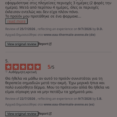
εφαρμόστηκε στις πληγείσες περιοχές 3 ημέρες (2 φορές την 
ημέρα). Μετά από περίπου 4 ημέρες, όλες οι περιοχές 
έκλεισαν εντελώς και δεν είχα πλέον πόνο.

Το προϊόν μου προτάθηκε σε ένα φαρμακε
...
read more
Review of
25/7/2026
, reflecting an experience on
9/7/2026
by
D.D.
Αρχικά δημοσιεύθηκε στο
www.eau-thermale-avene.de (de)
Report
View original review
5
/
5
Αυθόρμητη κριτική
Θα ήθελα να μάθω αν αυτό το προϊόν συνιστάται για τη 
θεραπεία σημαδιών μετά την ακμή. Έχω μερικά ήπια και 
πολύ ευαίσθητο δέρμα. Μου το πρότειναν αλλά θα ήθελα να 
είμαι σίγουρη για να μην πετάξω τα χρήματά μου.
Review of
22/7/2026
, reflecting an experience on
9/7/2026
by
S.B.
Αρχικά δημοσιεύθηκε στο
www.eau-thermale-avene.es (es)
Report
View original review