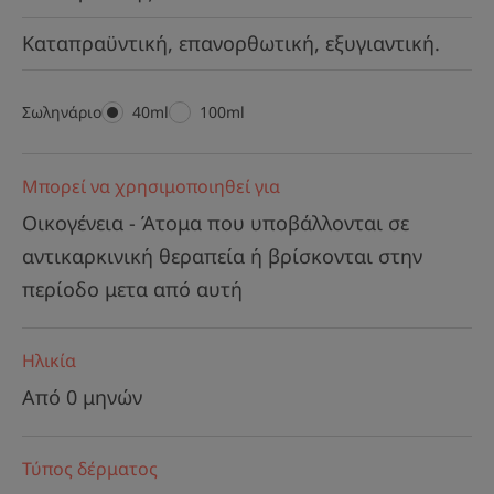
Καταπραϋντική, επανορθωτική, εξυγιαντική.
Σωληνάριο
Σωληνάριο
40ml
Σωληνάριο
100ml
Μπορεί να χρησιμοποιηθεί για
Οικογένεια - Άτομα που υποβάλλονται σε
αντικαρκινική θεραπεία ή βρίσκονται στην
περίοδο μετα από αυτή
Ηλικία
Από 0 μηνών
Τύπος δέρματος