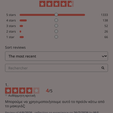
5
stars
1333
4
stars
138
3
stars
52
2
stars
26
1
star
66
Sort reviews
4
/
5
Αυθόρμητη κριτική
Μπορούμε να χρησιμοποιήσουμε αυτό το προϊόν κάτω από 
το μακιγιάζ;
Review of
4/8/2026
, reflecting an experience on
26/7/2026
by
M.G.