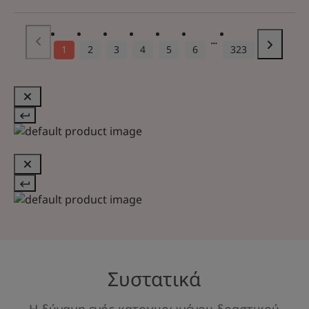
1
2
3
4
5
6
323
Συστατικά