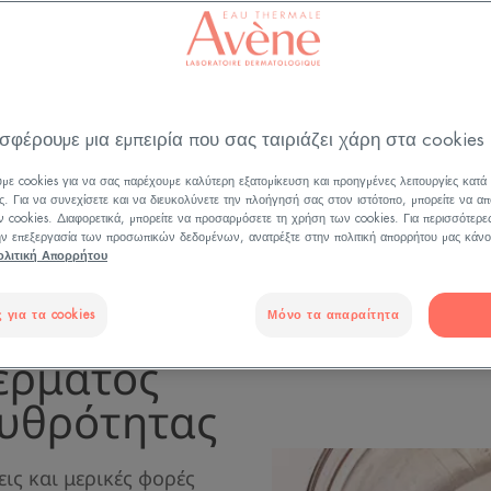
για να αποκτήσετε ξανά εμπιστοσύνη στο δέρμα σας
Ενημερώθηκε στις
5/11/25
, επικυρώθηκε από
η ιατρική διεύθυνση
.
Ερυθρότητα και ροδόχρους ακμή
σφέρουμε μια εμπειρία που σας ταιριάζει χάρη στα cookies
με cookies για να σας παρέχουμε καλύτερη εξατομίκευση και προηγμένες λειτουργίες κατά
ς. Για να συνεχίσετε και να διευκολύνετε την πλοήγησή σας στον ιστότοπο, μπορείτε να απ
 cookies. Διαφορετικά, μπορείτε να προσαρμόσετε τη χρήση των cookies. Για περισσότερε
την επεξεργασία των προσωπικών δεδομένων, ανατρέξτε στην πολιτική απορρήτου μας κάνο
ολιτική Απορρήτου
τάλληλων
 τη
 για τα cookies
Μόνο τα απαραίτητα
έρματός
ρυθρότητας
εις και μερικές φορές