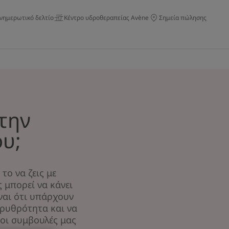
νημερωτικό δελτίο
Κέντρο υδροθεραπείας Avène
Σημεία πώλησης
την
υ;
το να ζεις με
 μπορεί να κάνει
ναι ότι υπάρχουν
ερυθρότητα και να
οι συμβουλές μας