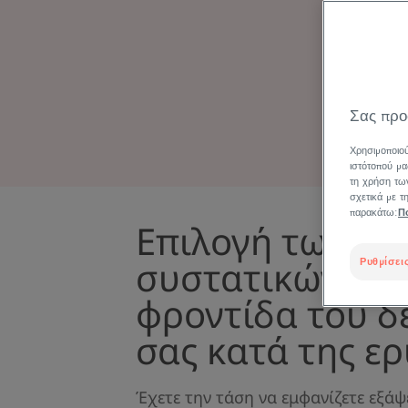
Σας προ
Χρησιμοποιού
ιστότοπού μα
τη χρήση των
σχετικά με 
παρακάτω:
Π
Επιλογή των κα
συστατικών για
Ρυθμίσεις
φροντίδα του δ
σας κατά της ε
Έχετε την τάση να εμφανίζετε εξάψ