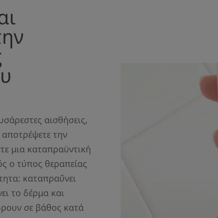
αι
την
ς
ου
υσάρεστες αισθήσεις,
α αποτρέψετε την
τε μια καταπραϋντική
ός ο τύπος θεραπείας
τητα: καταπραΰνει
ει το δέρμα και
δρουν σε βάθος κατά