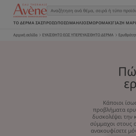
ΤΟ ΔΈΡΜΑ ΣΑΣ
ΠΡΌΣΩΠΟ
ΣΩΜΑ
ΉΛΙΟΣ
ΜΩΡΌ
ΜΑΚΙΓΙΆΖ
Η ΜΆΡ
Αρχική σελίδα
ΕΥΑΙΣΘΗΤΟ ΕΩΣ ΥΠΕΡΕΥΑΙΣΘΗΤΟ ΔΕΡΜΑ
Ερυθρότητ
Πώ
ε
Κάποιοι ίσως
προβλήματα ερυθ
δυσκολέψει την 
σύμμαχοι στους ο
ανακουφίσετε μό