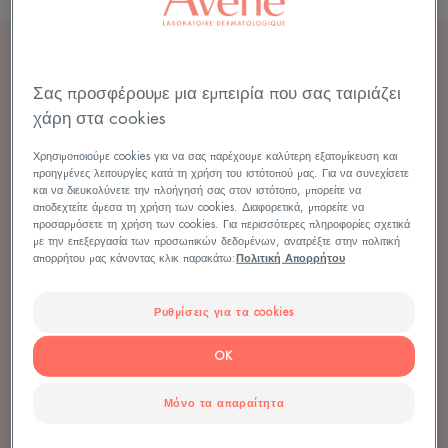
ΑΝΑΛΥΟΝΤΑΣ ΤΙΣ ΠΑΘΗΣΕΙΣ
Σας προσφέρουμε μια εμπειρία που σας ταιριάζει
χάρη στα cookies
ΜΕΓΑΛΥΤΕΡΗ ΚΑΤΑΝΟΗΣΗ ΓΙΑ ΠΕΡΙΣΣΟΤΕΡΗ
ΑΝΑΚΟΥΦΙΣΗ
Χρησιμοποιούμε cookies για να σας παρέχουμε καλύτερη εξατομίκευση και
προηγμένες λειτουργίες κατά τη χρήση του ιστότοπού μας. Για να συνεχίσετε
και να διευκολύνετε την πλοήγησή σας στον ιστότοπο, μπορείτε να
αποδεχτείτε άμεσα τη χρήση των cookies. Διαφορετικά, μπορείτε να
προσαρμόσετε τη χρήση των cookies. Για περισσότερες πληροφορίες σχετικά
με την επεξεργασία των προσωπικών δεδομένων, ανατρέξτε στην πολιτική
Ακολουθούν
απορρήτου μας κάνοντας κλικ παρακάτω:
Πολιτική Απορρήτου
οι
συμβουλές
Ρυθμίσεις για τα cookies
μας
σχετικά
OK
με
την
Μόνο τα απαραίτητα
καλύτερη
κατανόηση