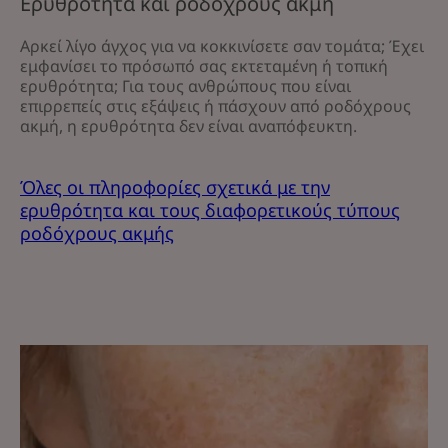
Ερυθρότητα και ροδόχρους ακμή
Αρκεί λίγο άγχος για να κοκκινίσετε σαν τομάτα; Έχει
εμφανίσει το πρόσωπό σας εκτεταμένη ή τοπική
ερυθρότητα; Για τους ανθρώπους που είναι
επιρρεπείς στις εξάψεις ή πάσχουν από ροδόχρους
ακμή, η ερυθρότητα δεν είναι αναπόφευκτη.
Όλες οι πληροφορίες σχετικά με την
ερυθρότητα και τους διαφορετικούς τύπους
ροδόχρους ακμής
Κατανοήστε
τις
αιτίες
που
προκαλούν