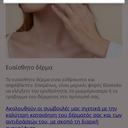
του
δέρματός
σας
και
των
αντιδράσεών
του,
με
σκοπό
τη
Ευαίσθητο δέρμα
διαρκή
ανακούφιση.
Το ευαίσθητο δέρμα είναι εύθραυστο και
Ευαίσθητο
απρόβλεπτο. Επομένως, είναι μερικές φορές δύσκολο
δέρμα
να ελέγξετε την ερυθρότητα, το μυρμήγκιασμα ή το
τράβηγμα του δέρματος στο πρόσωπό σας.
Ακολουθούν οι συμβουλές μας σχετικά με την
καλύτερη κατανόηση του δέρματός σας και των
αντιδράσεών του, με σκοπό τη διαρκή
ανακούφιση.