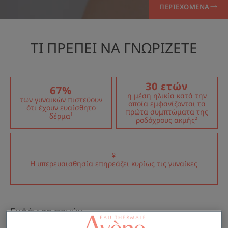
ΠΕΡΙΕΧΌΜΕΝΑ
ΤΙ ΠΡΕΠΕΙ ΝΑ ΓΝΩΡΙΖΕΤΕ
30 ετών
67%
η μέση ηλικία κατά την
των γυναικών πιστεύουν
οποία εμφανίζονται τα
ότι έχουν ευαίσθητο
πρώτα συμπτώματα της
δέρμα¹
ροδόχρους ακμής²
♀
Η υπερευαισθησία επηρεάζει κυρίως τις γυναίκες
Εμφάνιση πηγών