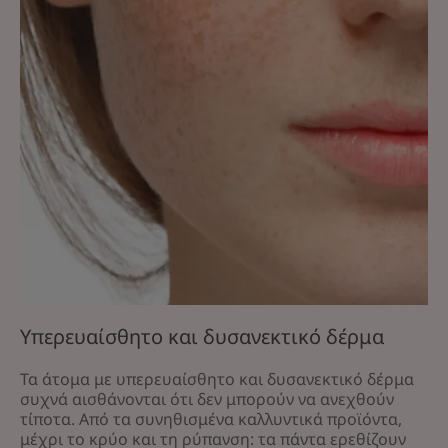
αυτή
την
ευαισθησία
και
πώς
να
τις
αντιμετωπίσετε
Υπερευαίσθητο
και
δυσανεκτικό
δέρμα
Υπερευαίσθητο και δυσανεκτικό δέρμα
Τα άτομα με υπερευαίσθητο και δυσανεκτικό δέρμα
συχνά αισθάνονται ότι δεν μπορούν να ανεχθούν
τίποτα. Από τα συνηθισμένα καλλυντικά προϊόντα,
μέχρι το κρύο και τη ρύπανση: τα πάντα ερεθίζουν