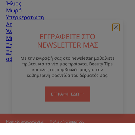
Ήλιος
Μωρό
Υπερκεράτωση
Ατέλειες δέρματος
Άνδρες
ΕΓΓΡΑΦΕΙΤΕ ΣΤΟ
Μικτό δέρμα
NEWSLETTER ΜΑΣ
Ξηρό δέρμα
Ξηρότητα και
Με την εγγραφή σας στο newsletter μαθαίνετε
αφυδάτωση
πρώτοι για τα νέα μας προϊόντα, Beauty Tips
και όλες τις συμβουλές μας για την
Σχετικά με εμάς
καθημερινή φροντίδα του δέρματός σας.
Επικοινωνία
Συχνές ερωτήσεις
ΕΓΓΡΑΦΗ ΕΔΩ
Νομικές ανακοινώσεις
Πολιτική απορρήτου
Ρυθμίσεις για τα cookies