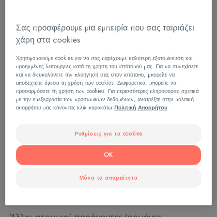
Σε τι οφείλονται οι ρυτίδες; Το δέρμα μας είναι
ένας καταπληκτικός μηχανισμός Ανανεώνεται
Σας προσφέρουμε μια εμπειρία που σας ταιριάζει
συνεχώς. Δυστυχώς, με την πάροδο του
χάρη στα cookies
χρόνου, ο μηχανισμός αυτός γίνεται λιγότερο
Χρησιμοποιούμε cookies για να σας παρέχουμε καλύτερη εξατομίκευση και
αποτελεσματικός. Τα επίπεδα κολλαγόνου,
προηγμένες λειτουργίες κατά τη χρήση του ιστότοπού μας. Για να συνεχίσετε
και να διευκολύνετε την πλοήγησή σας στον ιστότοπο, μπορείτε να
ελαστίνης και υαλουρονικού οξέος - τα οποία
αποδεχτείτε άμεσα τη χρήση των cookies. Διαφορετικά, μπορείτε να
προσαρμόσετε τη χρήση των cookies. Για περισσότερες πληροφορίες σχετικά
προσδίδουν στο δέρμα τη σφριγηλότητα και
με την επεξεργασία των προσωπικών δεδομένων, ανατρέξτε στην πολιτική
την ελαστικότητά του - μειώνονται.
απορρήτου μας κάνοντας κλικ παρακάτω:
Πολιτική Απορρήτου
Το αποτέλεσμα: θαμπή επιδερμίδα (χωρίς
Ρυθμίσεις για τα cookies
λάμψη), το δέρμα μας ξηραίνεται, γίνεται πιο
OK
λεπτό, χάνει τον τόνο του και οι μυϊκοί ιστοί
χαλαρώνουν. Οι ρυτίδες εμφανίζονται και
Μόνο τα απαραίτητα
βαθαίνουν.