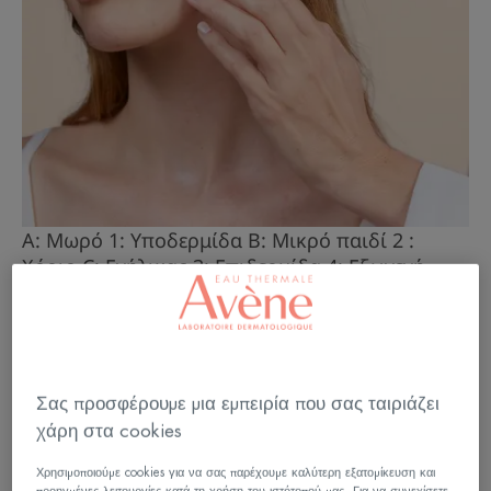
A: Μωρό 1: Υποδερμίδα B: Μικρό παιδί 2 :
Χόριο C: Ενήλικας 3: Επιδερμίδα 4: Εξωγενή
αίτια
Βρέφη και μικρά παιδιά:
Σας προσφέρουμε μια εμπειρία που σας ταιριάζει
χάρη στα cookies
φροντίδα του εύθραυστου
δέρματος
Χρησιμοποιούμε cookies για να σας παρέχουμε καλύτερη εξατομίκευση και