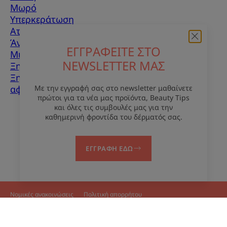
Μωρό
Υπερκεράτωση
Ατέλειες δέρματος
Άνδρες
ΕΓΓΡΑΦΕΙΤΕ ΣΤΟ
Μικτό δέρμα
NEWSLETTER ΜΑΣ
Ξηρό δέρμα
Ξηρότητα και
αφυδάτωση
Με την εγγραφή σας στο newsletter μαθαίνετε
πρώτοι για τα νέα μας προϊόντα, Beauty Tips
και όλες τις συμβουλές μας για την
Σχετικά με εμάς
καθημερινή φροντίδα του δέρματός σας.
Επικοινωνία
Συχνές ερωτήσεις
ΕΓΓΡΑΦΗ ΕΔΩ
Νομικές ανακοινώσεις
Πολιτική απορρήτου
Ρυθμίσεις για τα cookies
© 2026 Eau Thermale Avène