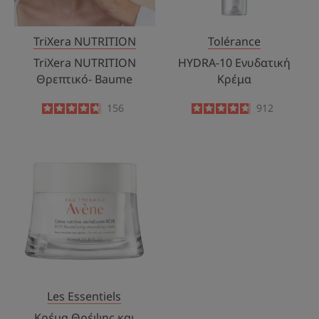
TriXera NUTRITION
Tolérance
TriXera NUTRITION
HYDRA-10 Ενυδατική
Θρεπτικό- Baume
Κρέμα
4.7
/
5
156
4.8
/
5
912
-
-
Κρέμα
Θρέψης
και
Αναζωογόνησης
RICHE
Les Essentiels
Κρέμα Θρέψης και