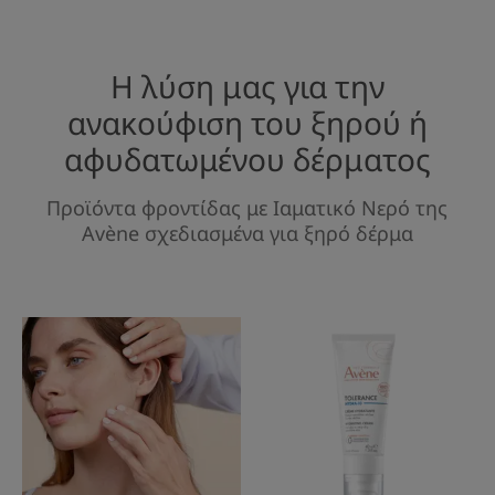
Η λύση μας για την
ανακούφιση του ξηρού ή
αφυδατωμένου δέρματος
Προϊόντα φροντίδας με Ιαματικό Νερό της
Avène σχεδιασμένα για ξηρό δέρμα
TriXera
HYDRA-
NUTRITION
10
Θρεπτικό-
Ενυδατική
Baume
Κρέμα