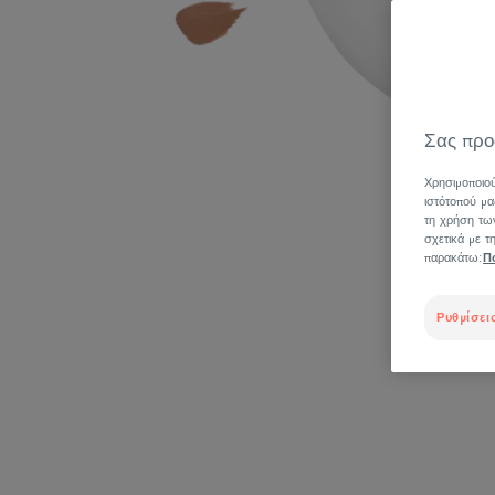
Σας προ
Χρησιμοποιού
ιστότοπού μα
τη χρήση των
σχετικά με 
παρακάτω:
Π
Ρυθμίσεις