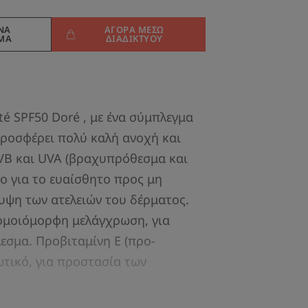
ΈΝΑ
ΑΓΟΡΆ ΜΈΣΩ
ΜΑ
ΔΙΑΔΙΚΤΎΟΥ
é SPF50 Doré , με ένα σύμπλεγμα
ροσφέρει πολύ καλή ανοχή και
VB και UVA (βραχυπρόθεσμα και
ο για το ευαίσθητο προς μη
λυψη των ατελειών του δέρματος.
νομοιόμορφη μελάγχρωση, για
εσμα. Προβιταμίνη Ε (προ-
ωτικό, για προστασία των