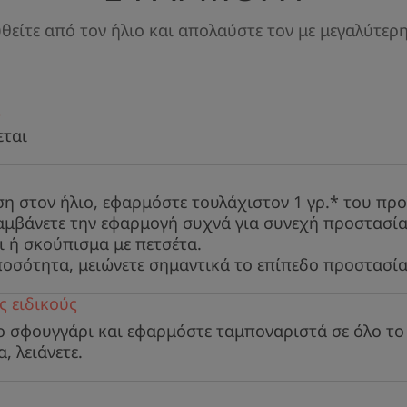
πρόληψη της υπ
είτε από τον ήλιο και απολαύστε τον με μεγαλύτερ
ς
εται
Πλεονέκτημα
Υψηλή, 100% σταθερή προστασία με
ση στον ήλιο, εφαρμόστε τουλάχιστον 1 γρ.* του πρ
ευαίσθητο προς μη ανεκτικό δέρμα.
μβάνετε την εφαρμογή συχνά για συνεχή προστασία,
καλή ανοχή και υψηλή προστασία απ
 ή σκούπισμα με πετσέτα.
και βραχεία). Ένα ισχυρό αντι-οξειδ
οσότητα, μειώνετε σημαντικά το επίπεδο προστασία
τοκοφερύλιο), προστατεύει τα κύτταρ
ς ειδικούς
Βοηθά στην κάλυψη των ατελειών το
ο σφουγγάρι και εφαρμόστε ταμποναριστά σε όλο τ
ανομοιόμορφης μελάγχρωσης, για φ
, λειάνετε.
αποτέλεσμα.