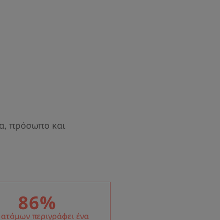
 προστασία των κυττάρων από τις
βασμό στο ευαίσθητο ή μη ανεκτικό
Ο ΤΟΥ ΔΕΡΜΑΤΟΣ και φωτίζει,
 τα οποία καταπολεμούν τις
να, πρόσωπο και
ινοβολίας.
86%
 ατόμων περιγράφει ένα