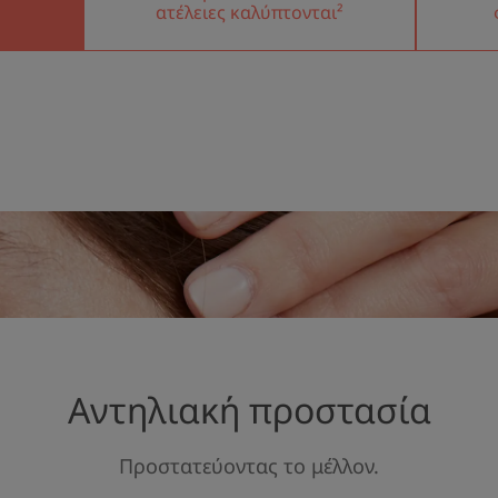
ατέλειες καλύπτονται²
Οφέλη της υφής
Ελαφριά υφή που ε
έχει φυσικό αποτέλ
Άρωμα της σύνθεσ
Χωρίς άρωμα
Αντηλιακή προστασία
Προστατεύοντας το μέλλον.