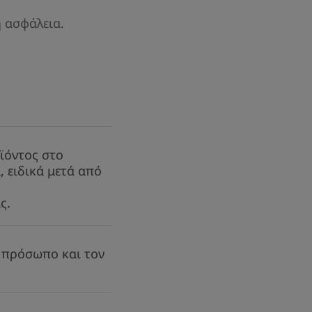
ερμελάγχρωσης.
η ασφάλεια.
 σύνθεση ορυκτών για το
οϊόντος στο
 Χωρίς άρωμα, προσφέρει πολύ
 ειδικά μετά από
ό τις ακτίνες UVB και UVA (μακρά
ωτικό, η Προβιταμίνη Ε (προ-
ς.
α από τις ελεύθερες ρίζες.
υ δέρματος και της
ο πρόσωπο και τον
υσικό, ομοιόμορφο και ματ