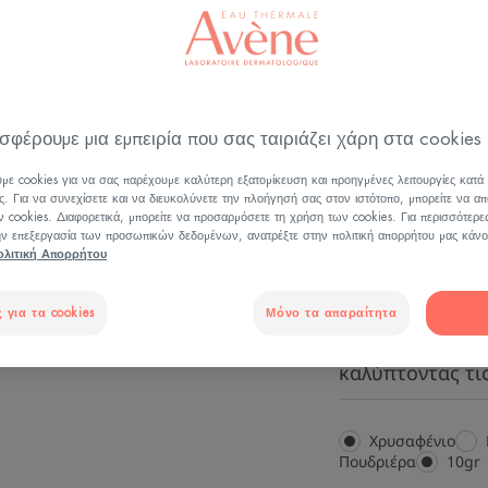
Υψηλή αντηλιακ
μη ανεκτικό σε 
προστασία από 
χωρίς άρωμα.
σφέρουμε μια εμπειρία που σας ταιριάζει χάρη στα cookies
με cookies για να σας παρέχουμε καλύτερη εξατομίκευση και προηγμένες λειτουργίες κατά
ς. Για να συνεχίσετε και να διευκολύνετε την πλοήγησή σας στον ιστότοπο, μπορείτε να απ
100% ορυκτά
Ομ
 cookies. Διαφορετικά, μπορείτε να προσαρμόσετε τη χρήση των cookies. Για περισσότερε
φίλτρα
την επεξεργασία των προσωπικών δεδομένων, ανατρέξτε στην πολιτική απορρήτου μας κάνο
ολιτική Απορρήτου
100% ορυκτά φ
 για τα cookies
Μόνο τα απαραίτητα
100% ορυκτά φί
καλύπτοντας τις
Χρυσαφένιο
Πουδριέρα
Πουδ
10gr