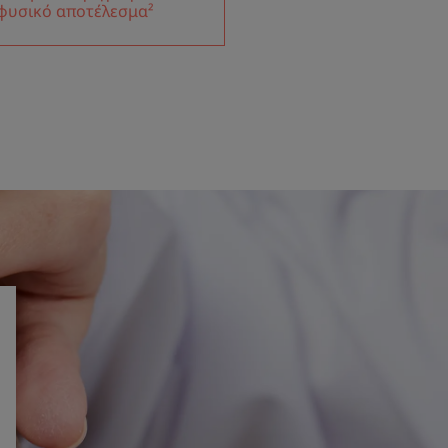
φυσικό αποτέλεσμα²
φαρμόζεται εύκολα και
εσμα.
ης