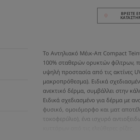
ΒΡΕΊΤΕ 
ΚΑΤΆΣΤΗ
Το Αντηλιακό Μέικ-Απ Compact Teint
100% σταθερών ορυκτών φίλτρων, π
υψηλή προστασία από τις ακτίνες U
μακροπρόθεσμα). Ειδικά σχεδιασμέν
ανεκτικό δέρμα, συμβάλλει στην κά
Ειδικά σχεδιασμένο για δέρμα με α
φυσικό, ομοιόμορφο και ματ αποτέλ
τοκοφερύλιο), ένα ισχυρό αντιοξειδ
κυττάρων από τις ελεύθερες ρίζες.