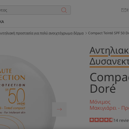
Ε
ΚΑ
Αντηλιακή προστασία για πολύ ανοιχτόχρωμο δέρμα
Compact Teinté SPF 50 D
Αντηλιακ
Δυσανεκ
Compac
Doré
Μόνιμος
Μακιγιάρει - Πρ
4.6
/
5
14
revi
-