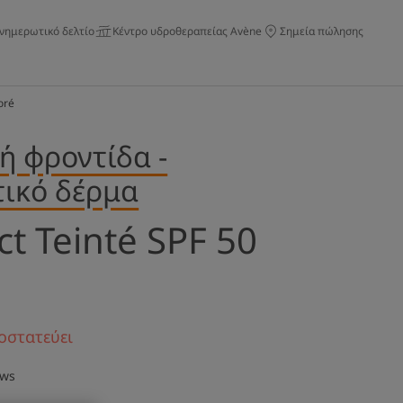
νημερωτικό δελτίο
Κέντρο υδροθεραπείας Avène
Σημεία πώλησης
oré
ή φροντίδα -
τικό δέρμα
t Teinté SPF 50
οστατεύει
ews