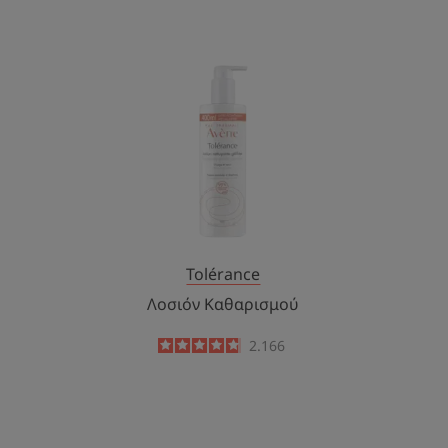
Λοσιόν
Καθαρισμού
Tolérance
Λοσιόν Καθαρισμού
4.8
/
5
2.166
-