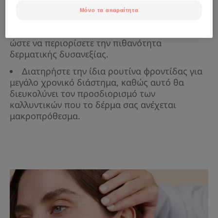
Μόνο τα απαραίτητα
Μειώσετε τον αριθμό των προϊόντων
φροντίδας που χρησιμοποιείτε καθημερινά,
ώστε να περιορίσετε την πιθανότητα
δερματικής δυσανεξίας.
Διατηρήστε την ίδια ρουτίνα φροντίδας για
μεγάλο χρονικό διάστημα, καθώς αυτό θα
διευκολύνει τον προσδιορισμό των
καλλυντικών που το δέρμα σας ανέχεται
μακροπρόθεσμα.