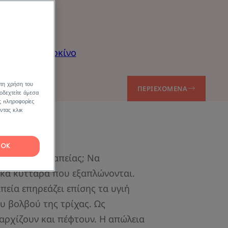
ν για τον καρκίνο
 τη χρήση του
ΠΕΡΙΕΧΌΜΕΝΑ
οδεχτείτε άμεσα
ς πληροφορίες
ντας κλικ
OK
ης χημειοθεραπείας; Να
ικά κύτταρα που εξαπλώνονται.
πεία επηρεάζει επίσης τα υγιή
υ βολβού της τρίχας. Ως
 αρχίζουν και πέφτουν. Η απώλεια