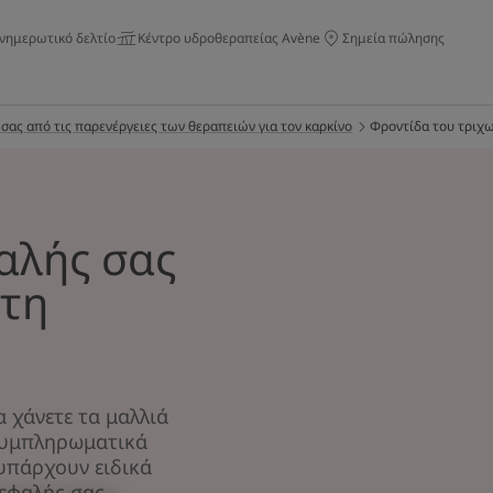
νημερωτικό δελτίο
Κέντρο υδροθεραπείας Avène
Σημεία πώλησης
σας από τις παρενέργειες των θεραπειών για τον καρκίνο
Φροντίδα του τριχω
αλής σας
 τη
α χάνετε τα μαλλιά
 συμπληρωματικά
υπάρχουν ειδικά
εφαλής σας.