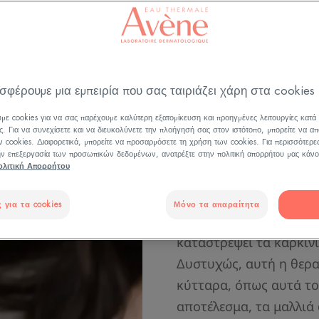
Ενημερώθηκε στις
3/11/25
, επικυρώθηκε από
η ιατρική διεύθυνση
.
ς το δέρμα σας από τις παρενέργειες των θεραπειώ
σφέρουμε μια εμπειρία που σας ταιριάζει χάρη στα cookies
με cookies για να σας παρέχουμε καλύτερη εξατομίκευση και προηγμένες λειτουργίες κατά
ς. Για να συνεχίσετε και να διευκολύνετε την πλοήγησή σας στον ιστότοπο, μπορείτε να απ
 cookies. Διαφορετικά, μπορείτε να προσαρμόσετε τη χρήση των cookies. Για περισσότερε
την επεξεργασία των προσωπικών δεδομένων, ανατρέξτε στην πολιτική απορρήτου μας κάνο
ολιτική Απορρήτου
 για τα cookies
Μόνο τα απαραίτητα
Ποιος είναι ο στόχος τ
καταστρέψει τα καρκιν
Δυστυχώς, αυτή η θερα
κύτταρα, όπως αυτά το
αποτέλεσμα, τα μαλλιά