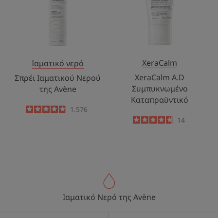
Avène
XeraCalm
Ιαματικό νερό
XeraCalm A.D
Σπρέι Ιαματικού Νερού
Συμπυκνωμένο
της Avène
Καταπραϋντικό
4.8
/
5
1.576
-
4.7
/
5
14
-
Ιαματικό Νερό της Avène