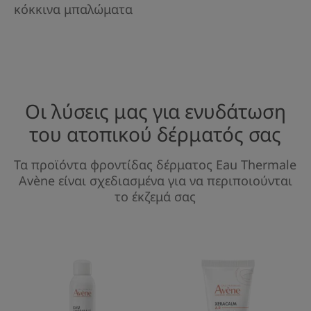
κόκκινα μπαλώματα
Οι λύσεις μας για ενυδάτωση
του ατοπικού δέρματός σας
Τα προϊόντα φροντίδας δέρματος Eau Thermale
Avène είναι σχεδιασμένα για να περιποιούνται
το έκζεμά σας
Σπρέι
XeraCalm
Ιαματικού
A.D
Νερού
Συμπυκνωμέν
της
Καταπραϋντι