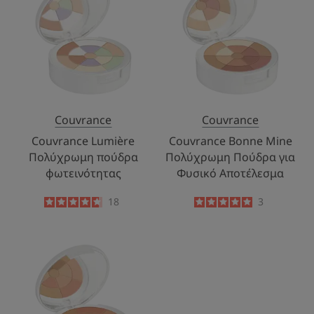
Πολύχρωμη
Mine
πούδρα
Πολύχρωμη
φωτεινότητας
Πούδρα
για
Φυσικό
Αποτέλεσμα
Couvrance
Couvrance
Couvrance Lumière
Couvrance Bonne Mine
Πολύχρωμη πούδρα
Πολύχρωμη Πούδρα για
φωτεινότητας
Φυσικό Αποτέλεσμα
4.7
/
5
18
5
/
5
3
-
-
Couvrance
Soleil
Πολύχρωμη
πούδρα