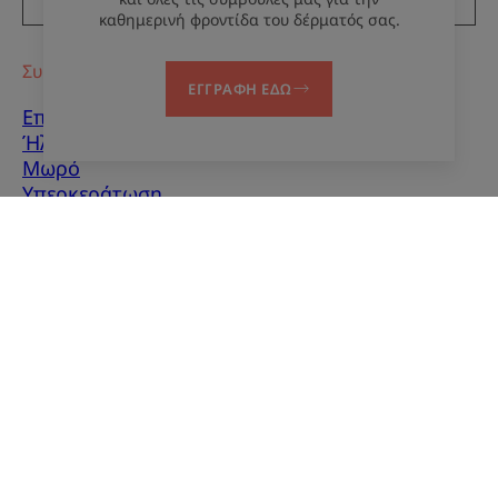
καθημερινή φροντίδα του δέρματός σας.
Συμβουλές
ΕΓΓΡΑΦΗ ΕΔΩ
Επούλωση ουλών
Ήλιος
Μωρό
Υπερκεράτωση
Ατέλειες δέρματος
Άνδρες
Μικτό δέρμα
Ξηρό δέρμα
Ξηρότητα και
αφυδάτωση
Σχετικά με εμάς
Επικοινωνία
Συχνές ερωτήσεις