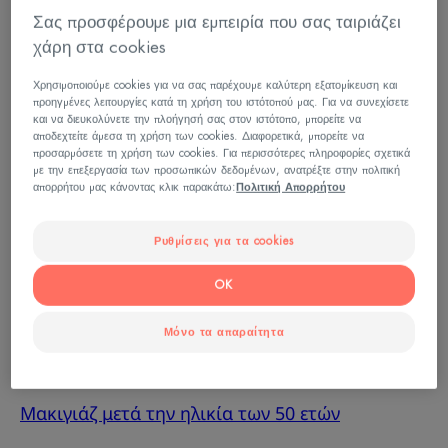
ετών, εγκαθίστανται σε ολόκληρο το πρόσωπο.
Σας προσφέρουμε μια εμπειρία που σας ταιριάζει
Ο σχηματισμός τους συνδέεται τόσο με
χάρη στα cookies
εσωτερικούς παράγοντες (φυσιολογική
Χρησιμοποιούμε cookies για να σας παρέχουμε καλύτερη εξατομίκευση και
γήρανση των κυττάρων, ορμονικές αλλαγές
προηγμένες λειτουργίες κατά τη χρήση του ιστότοπού μας. Για να συνεχίσετε
κ.λπ.) όσο και με εξωτερικούς παράγοντες
και να διευκολύνετε την πλοήγησή σας στον ιστότοπο, μπορείτε να
αποδεχτείτε άμεσα τη χρήση των cookies. Διαφορετικά, μπορείτε να
(ήλιος, καπνός, ρύπανση κ.λπ.).
προσαρμόσετε τη χρήση των cookies. Για περισσότερες πληροφορίες σχετικά
με την επεξεργασία των προσωπικών δεδομένων, ανατρέξτε στην πολιτική
Όταν υπάρχουν ρυτίδες, η επιδερμίδα είναι
απορρήτου μας κάνοντας κλικ παρακάτω:
Πολιτική Απορρήτου
συχνά πιο θαμπή και λιγότερο ομοιόμορφη.
Στόχος είναι να εξομαλυνθεί η επιδερμίδα και
Ρυθμίσεις για τα cookies
να φωτιστούν οι ρυτίδες και οι σκιές στο
OK
πρόσωπο. Το μακιγιάζ ματιών και χειλιών θα
συμβάλει και αυτό στην αναζωογόνηση των
Μόνο τα απαραίτητα
χαρακτηριστικών του προσώπου.
Μακιγιάζ μετά την ηλικία των 50 ετών