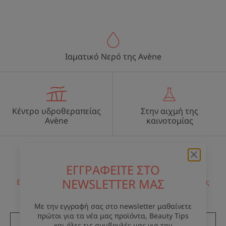
Ιαματικό Νερό της Avène
Κέντρο υδροθεραπείας
Στην αιχμή της
Avène
καινοτομίας
Λαβετε το ενημερωτικο δελτιο μας
ΕΓΓΡΑΦΕΙΤΕ ΣΤΟ
NEWSLETTER ΜΑΣ
Είμαστε πάντα εδώ για το δέρμα σας! Όλες οι συμβουλές
μας για την καθημερινή φροντίδα του δέρματός σας.
Με την εγγραφή σας στο newsletter μαθαίνετε
πρώτοι για τα νέα μας προϊόντα, Beauty Tips
ΕΓΓΡΑΦΕΙΤΕ ΣΤΟ ΕΝΗΜΕΡΩΤΙΚΟ ΔΕΛΤΙΟ
και όλες τις συμβουλές μας για την