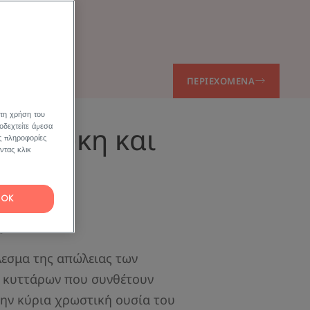
ματός σας
ΠΕΡΙΕΧΌΜΕΝΑ
 τη χρήση του
ια λεύκη και
οδεχτείτε άμεσα
ς πληροφορίες
ντας κλικ
ίδες:
 και
OK
α
λεσμα της απώλειας των
ν κυττάρων που συνθέτουν
την κύρια χρωστική ουσία του