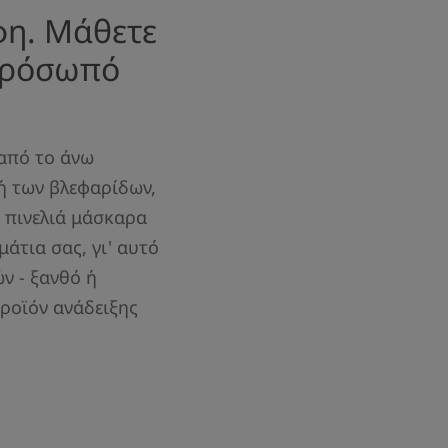
φη. Μάθετε
 πρόσωπό
 από το άνω
μή των βλεφαρίδων,
α πινελιά μάσκαρα
άτια σας, γι' αυτό
ν - ξανθό ή
ροϊόν ανάδειξης