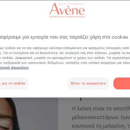
μακιγιάζ να χρησιμοποιήσετε για τον τύπο του δέρ
σφέρουμε μια εμπειρία που σας ταιριάζει χάρη στα cookies
με cookies για να σας παρέχουμε καλύτερη εξατομίκευση και προηγμένες λειτουργίες κατά
Μακιγιάζ γ
ς. Για να συνεχίσετε και να διευκολύνετε την πλοήγησή σας στον ιστότοπο, μπορείτε να απ
 cookies. Διαφορετικά, μπορείτε να προσαρμόσετε τη χρήση των cookies. Για περισσότερε
την επεξεργασία των προσωπικών δεδομένων, ανατρέξτε στην πολιτική απορρήτου μας κάνο
λευκές κηλ
ολιτική Απορρήτου
ενυδάτωση
 για τα cookies
Μόνο τα απαραίτητα
προστασί
Η λεύκη είναι το αποτέ
μελανινοκυττάρων, τω
κανονικά τη μελανίνη, 