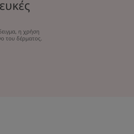
λευκές
δειγμα, η χρήση
νο του δέρματος.