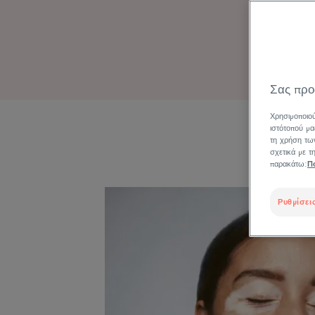
Ποιο 
Σας προ
Χρησιμοποιού
ιστότοπού μα
τη χρήση των
σχετικά με 
παρακάτω:
Π
Ρυθμίσεις