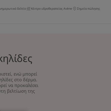
νημερωτικό δελτίο
Κέντρο υδροθεραπείας Avène
Σημεία πώλησης
κηλίδες
ιστεί, ενώ μπορεί
ηλίδες στο δέρμα.
ρεί να προκαλέσει
στη βελτίωση της
.