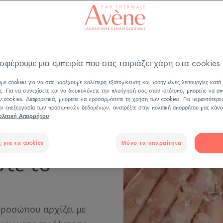
Ενημερώθηκε στις
25/10/24
, επικυρώθηκε από
η ιατρική διεύθυνση
Μακιγιάζ
σφέρουμε μια εμπειρία που σας ταιριάζει χάρη στα cookies
με cookies για να σας παρέχουμε καλύτερη εξατομίκευση και προηγμένες λειτουργίες κατά
ς. Για να συνεχίσετε και να διευκολύνετε την πλοήγησή σας στον ιστότοπο, μπορείτε να απ
 cookies. Διαφορετικά, μπορείτε να προσαρμόσετε τη χρήση των cookies. Για περισσότερε
την επεξεργασία των προσωπικών δεδομένων, ανατρέξτε στην πολιτική απορρήτου μας κάνο
ολιτική Απορρήτου
 για τα cookies
Μόνο τα απαραίτητα
στε το
προσώπου αρχίζει με