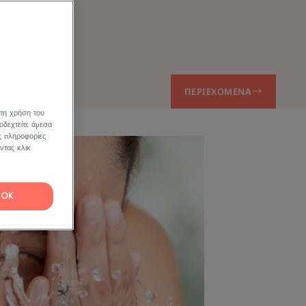
.
ΠΕΡΙΕΧΌΜΕΝΑ
 τη χρήση του
οδεχτείτε άμεσα
ς πληροφορίες
ντας κλικ
OK