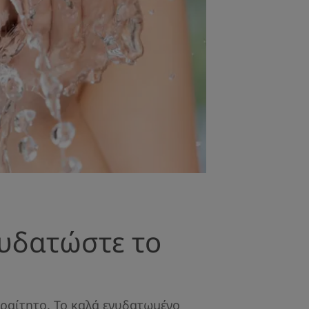
νυδατώστε το
αραίτητο. Το καλά ενυδατωμένο