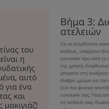
Βήμα 3: Δ
ατελειών
Για να διορθώσετε κοκκ
τίνας του
ατέλειες, υπάρχουν δύο
είναι η
concealer πριν από το 
νυδατικής
της χρήσης διορθωτικο
μπορείτε στη συνέχεια
μένα, αυτό
ελαφρύ χρώμα για την 
ό για ένα
έτσι πιο φυσικό αποτέ
τας και
concealer σας; Ποια α
τις ατέλειές σας; Είμασ
 μακιγιάζ!