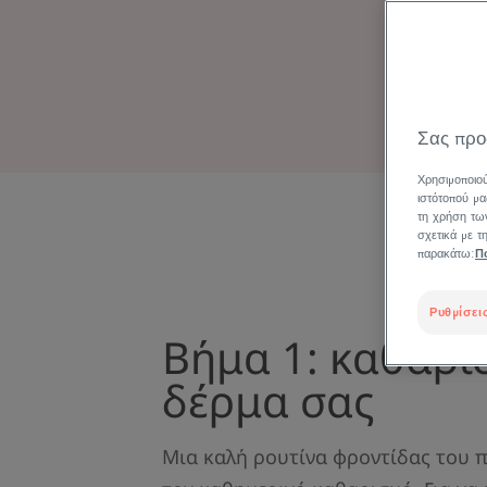
Σας προ
Χρησιμοποιού
ιστότοπού μα
τη χρήση των
σχετικά με 
παρακάτω:
Π
Ρυθμίσεις
Βήμα 1: καθαρί
δέρμα σας
Μια καλή ρουτίνα φροντίδας του 