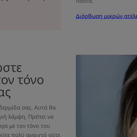
πάντα.
Διόρθωση μικρών ατελ
ώστε
ον τόνο
ας
ιδερμίδα σας. Αυτό θα
γιή λάμψη. Πρέπει να
ογα με τον τόνο του
 ούτε πολύ ανοιχτό ούτε