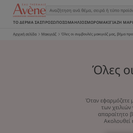
ΤΟ ΔΈΡΜΑ ΣΑΣ
ΠΡΌΣΩΠΟ
ΣΩΜΑ
ΉΛΙΟΣ
ΜΩΡΌ
ΜΑΚΙΓΙΆΖ
Η ΜΆΡ
Αρχική σελίδα
Μακιγιάζ
Όλες οι συμβουλές μακιγιάζ μας, βήμα πρ
Όλες ο
Όταν εφαρμόζετε μα
των χειλιών 
απαραίτητο β
Ακολουθεί 