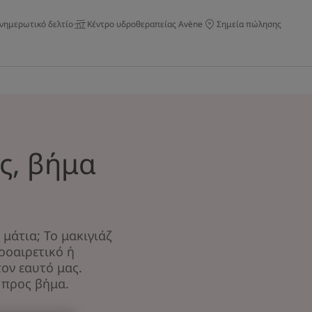
νημερωτικό δελτίο
Κέντρο υδροθεραπείας Avène
Σημεία πώλησης
ς, βήμα
 μάτια; Το μακιγιάζ
προαιρετικό ή
ον εαυτό μας.
 προς βήμα.