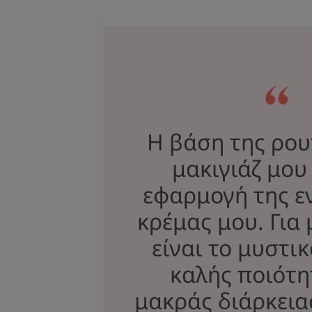
Η βάση της ρου
μακιγιάζ μου 
εφαρμογή της ε
κρέμας μου. Για 
είναι το μυστικ
καλής ποιότη
μακράς διάρκειας