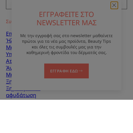
ΕΓΓΡΑΦΕΙΤΕ ΣΤΟ ΕΝΗΜΕΡΩΤΙΚΟ ΔΕΛΤΙΟ
ΕΓΓΡΑΦΕΙΤΕ ΣΤΟ
NEWSLETTER ΜΑΣ
Συμβουλές
Επούλωση ουλών
Με την εγγραφή σας στο newsletter μαθαίνετε
Ήλιος
πρώτοι για τα νέα μας προϊόντα, Beauty Tips
Μωρό
και όλες τις συμβουλές μας για την
καθημερινή φροντίδα του δέρματός σας.
Υπερκεράτωση
Ατέλειες δέρματος
Άνδρες
ΕΓΓΡΑΦΗ ΕΔΩ
Μικτό δέρμα
Ξηρό δέρμα
Ξηρότητα και
αφυδάτωση
Σχετικά με εμάς
Επικοινωνία
Συχνές ερωτήσεις