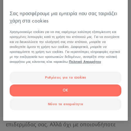
Δέρμα αποδυναμωμένο από
θεραπείες: πιο ξηρό δέρμα
Σας προσφέρουμε μια εμπειρία που σας ταιριάζει
χάρη στα cookies
Είτε υποβάλλεστε σε θεραπεία με ακτινοβολία,
Χρησιμοποιούμε cookies για να σας παρέχουμε καλύτερη εξατομίκευση και
χημειοθεραπεία, στοχευμένη θεραπεία ή
προηγμένες λειτουργίες κατά τη χρήση του ιστότοπού μας. Για να συνεχίσετε
και να διευκολύνετε την πλοήγησή σας στον ιστότοπο, μπορείτε να
ανοσοθεραπεία, είναι πιθανό να έχει
αποδεχτείτε άμεσα τη χρήση των cookies. Διαφορετικά, μπορείτε να
προσαρμόσετε τη χρήση των cookies. Για περισσότερες πληροφορίες σχετικά
επιπτώσεις στο δέρμα σας. Μπορεί απλώς να
με την επεξεργασία των προσωπικών δεδομένων, ανατρέξτε στην πολιτική
είναι πιο ξηρό από το συνηθισμένο. Μπορεί
απορρήτου μας κάνοντας κλικ παρακάτω:
Πολιτική Απορρήτου
επίσης να έχει αλλοιώσεις όπως ακμοειδές
Ρυθμίσεις για τα cookies
εξάνθημα, έπειτα από ορισμένες
χημειοθεραπείες ή μετεγχειρητικές ουλές.
OK
Το δέρμα σας μπορεί επίσης να είναι πιο
Μόνο τα απαραίτητα
θαμπό, με πιο έντονα σημάδια κόπωσης. Είναι
πρόκληση να αποκαταστήσετε τη λάμψη της
επιδερμίδας σας. Αλλά όχι με οποιονδήποτε