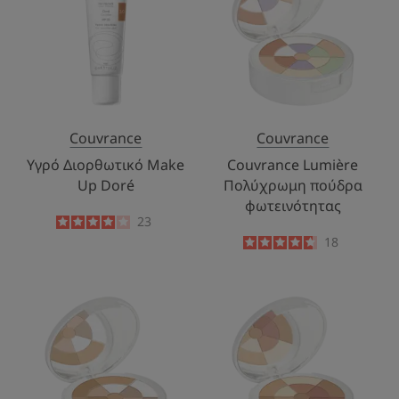
Up
πούδρα
Doré
φωτεινότητας
Couvrance
Couvrance
Υγρό Διορθωτικό Make
Couvrance Lumière
Up Doré
Πολύχρωμη πούδρα
φωτεινότητας
4
/
5
23
-
4.7
/
5
18
-
Couvrance
Couvrance
Translucide
Bonne
Πολύχρωμη
Mine
Πούδρα
Πολύχρωμη
για
Πούδρα
Αποτέλεσμα
για