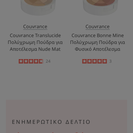
Nude
Φυσικό
Mat
Αποτέλεσμα
Couvrance
Couvrance
Couvrance Translucide
Couvrance Bonne Mine
Πολύχρωμη Πούδρα για
Πολύχρωμη Πούδρα για
Αποτέλεσμα Nude Mat
Φυσικό Αποτέλεσμα
4.7
/
5
24
5
/
5
3
-
-
ΕΝΗΜΕΡΩΤΙΚΟ ΔΕΛΤΙΟ