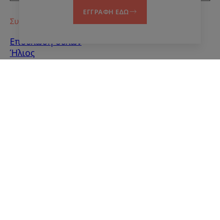
ΕΓΓΡΑΦΗ ΕΔΩ
Συμβουλές
Επούλωση ουλών
Ήλιος
Μωρό
Υπερκεράτωση
Ατέλειες δέρματος
Άνδρες
Μικτό δέρμα
Ξηρό δέρμα
Ξηρότητα και
αφυδάτωση
Σχετικά με εμάς
Επικοινωνία
Συχνές ερωτήσεις