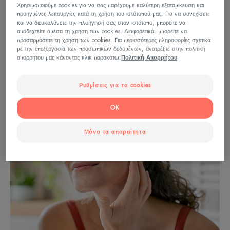
Χρησιμοποιούμε cookies για να σας παρέχουμε καλύτερη εξατομίκευση και
προηγμένες λειτουργίες κατά τη χρήση του ιστότοπού μας. Για να συνεχίσετε
Πώς να επιλέξω το make up μου
και να διευκολύνετε την πλοήγησή σας στον ιστότοπο, μπορείτε να
αποδεχτείτε άμεσα τη χρήση των cookies. Διαφορετικά, μπορείτε να
προσαρμόσετε τη χρήση των cookies. Για περισσότερες πληροφορίες σχετικά
με την επεξεργασία των προσωπικών δεδομένων, ανατρέξτε στην πολιτική
απορρήτου μας κάνοντας κλικ παρακάτω:
Πολιτική Απορρήτου
Ρυθμίσεις για τα cookies
OK
Μόνο τα απαραίτητα