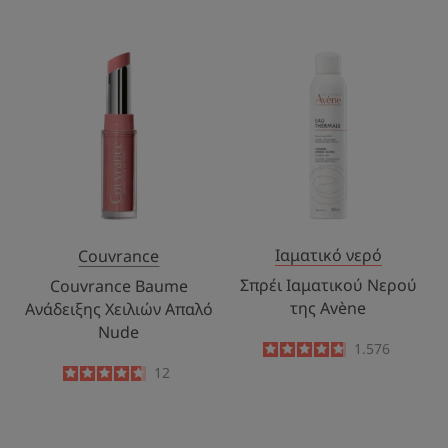
-
Couvrance
Σπρέι
Baume
Ιαματικού
Ανάδειξης
Νερού
Χειλιών
της
Απαλό
Avène
Nude
Ιαματικό νερό
Couvrance
Σπρέι Ιαματικού Νερού
Couvrance Baume
της Avène
Ανάδειξης Χειλιών Απαλό
Nude
4.8
/
5
1.576
-
4.7
/
5
12
-