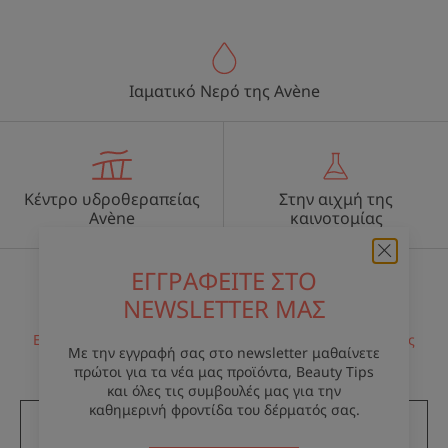
Ιαματικό Νερό της Avène
Κέντρο υδροθεραπείας
Στην αιχμή της
Avène
καινοτομίας
ΕΓΓΡΑΦΕΙΤΕ ΣΤΟ
NEWSLETTER ΜΑΣ
Λαβετε το ενημερωτικο δελτιο μας
Είμαστε πάντα εδώ για το δέρμα σας! Όλες οι συμβουλές
Με την εγγραφή σας στο newsletter μαθαίνετε
μας για την καθημερινή φροντίδα του δέρματός σας.
πρώτοι για τα νέα μας προϊόντα, Beauty Tips
και όλες τις συμβουλές μας για την
καθημερινή φροντίδα του δέρματός σας.
ΕΓΓΡΑΦΕΙΤΕ ΣΤΟ ΕΝΗΜΕΡΩΤΙΚΟ ΔΕΛΤΙΟ