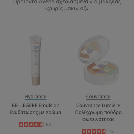
Προϊόντα Avène σχεδιασμένα για μακιγιάζ
«χωρίς μακιγιάζ»
BB-
Couvrance
LEGERE
Lumière
Εmulsion
Πολύχρωμη
Ενυδάτωσης
πούδρα
με
φωτεινότητας
Χρώμα
Hydrance
Couvrance
BB- LEGERE Εmulsion
Couvrance Lumière
Ενυδάτωσης με Χρώμα
Πολύχρωμη πούδρα
φωτεινότητας
4.5
/
5
88
-
4.7
/
5
18