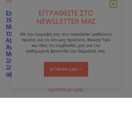
Συμβουλές
ΕΓΓΡΑΦΕΙΤΕ ΣΤΟ
Επούλωση ουλών
Ήλιος
NEWSLETTER ΜΑΣ
Μωρό
Υπερκεράτωση
Με την εγγραφή σας στο newsletter μαθαίνετε
Ατέλειες δέρματος
πρώτοι για τα νέα μας προϊόντα, Beauty Tips
και όλες τις συμβουλές μας για την
Άνδρες
καθημερινή φροντίδα του δέρματός σας.
Μικτό δέρμα
Ξηρό δέρμα
Ξηρότητα και
ΕΓΓΡΑΦΗ ΕΔΩ
αφυδάτωση
Σχετικά με εμάς
Επικοινωνία
Συχνές ερωτήσεις