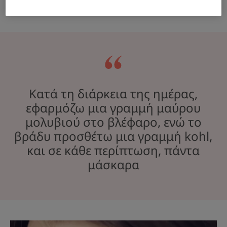
Κατά τη διάρκεια της ημέρας,
εφαρμόζω μια γραμμή μαύρου
μολυβιού στο βλέφαρο, ενώ το
βράδυ προσθέτω μια γραμμή kohl,
και σε κάθε περίπτωση, πάντα
μάσκαρα