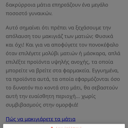
δακρύρροια μάτια επηρεάζουν ένα μεγάλο
ποσοστό γυναικών.
Αυτό σημαίνει ότι πρέπει να ξεχάσουμε την
απόλαυση του μακιγιάζ των ματιών; Φυσικά
και όχι! Και για να αποφύγετε τον πονοκέφαλο
όταν επιλέγετε μολύβι ματιών ή μάσκαρα, απλά
επιλέξτε προϊόντα υψηλής ανοχής, τα οποία
μπορείτε να βρείτε στα φαρμακεία. Εγγυημένα,
τα προϊόντα αυτά, τα οποία εφαρμόζονται όσο
το δυνατόν πιο κοντά στο μάτι, θα σεβαστούν
αυτή την ευαίσθητη περιοχή... χωρίς
συμβιβασμούς στην ομορφιά!
Πώς να μακιγιάρετε τα μάτια