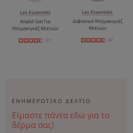
Les Essentiels
Les Essentiels
Διφασικό Ντεμακιγιάζ
Απαλό Gel Για
Ματιών
Ντεμακιγιάζ Ματιών
4.7
/
5
47
4.4
/
5
57
-
-
ΕΝΗΜΕΡΩΤΙΚΟ ΔΕΛΤΙΟ
Είμαστε πάντα εδώ για το
δέρμα σας!